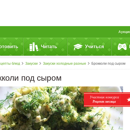
Аукци
отовить
Читать
Учиться
ецепты блюд
Закуски
Закуски холодные разные
Брокколи под сыром
кколи под сыром
Участник конкурса
Рецепт месяца