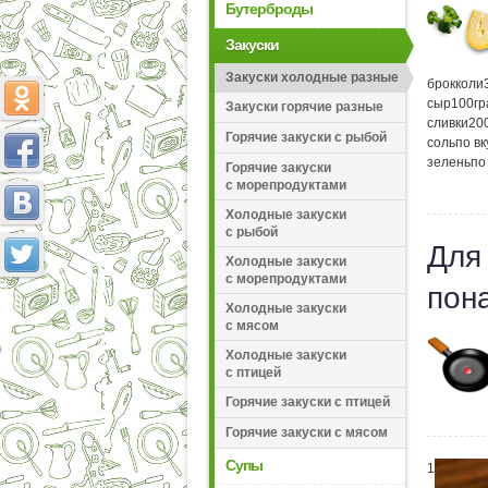
Бутерброды
Закуски
Закуски холодные разные
брокколи
сыр
100
г
Закуски горячие разные
сливки
20
Горячие закуски с рыбой
соль
по вк
зелень
по
Горячие закуски
с морепродуктами
Холодные закуски
с рыбой
Для
Холодные закуски
с морепродуктами
пон
Холодные закуски
с мясом
Холодные закуски
с птицей
Горячие закуски с птицей
Горячие закуски с мясом
Супы
1