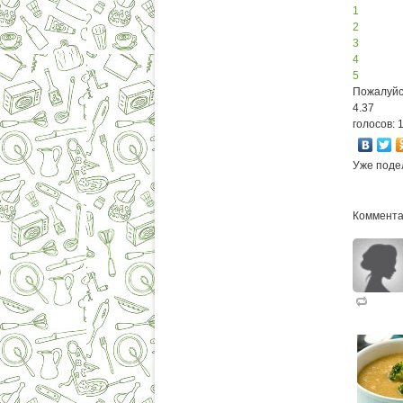
1
2
3
4
5
Пожалуйс
4.37
голосов: 
Уже поде
Коммента