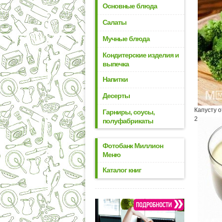
Основные блюда
Салаты
Мучные блюда
Кондитерские изделия и
выпечка
Напитки
Десерты
Капусту о
Гарниры, соусы,
2
полуфабрикаты
Фотобанк Миллион
Меню
Каталог книг