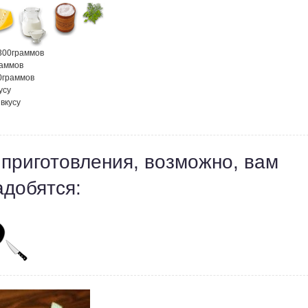
300
граммов
раммов
0
граммов
усу
 вкусу
 приготовления, возможно, вам
адобятся: