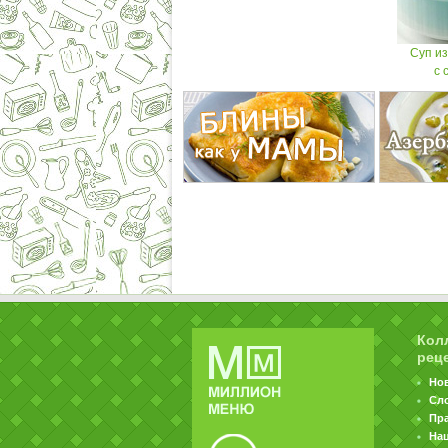
Суп из
с 
Кол
рец
Но
Сл
Пр
На