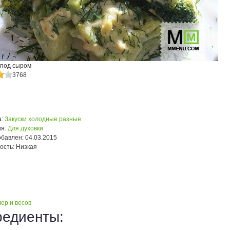
 под сыром
3768
:
Закуски холодные разные
я:
Для духовки
обавлен:
04.03.2015
ость:
Низкая
ер и весов
редиенты: