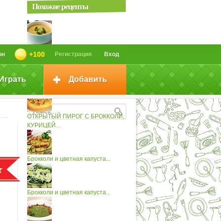
Похожие рецепты
Суп из брокколи с сыром
+100
он
Регистрация
Вход
Играть
Добавить
Оладьи из брокколи с сыром
ОТКРЫТЫЙ ПИРОГ С БРОККОЛИ,
КУРИЦЕЙ...
Брокколи и цветная капуста...
Брокколи и цветная капуста...