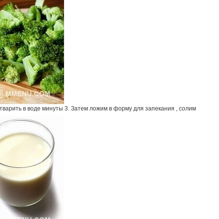
тварить в воде минуты 3. Затем ложим в форму для запекания , солим