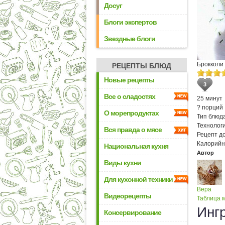
Досуг
Блоги экспертов
Звездные блоги
Брокколи
РЕЦЕПТЫ БЛЮД
Новые рецепты
3
Все о сладостях
25 минут
? порций
О морепродуктах
Тип блюда
Технологи
Вся правда о мясе
Рецепт д
Калорийн
Национальная кухня
Автор
Виды кухни
Для кухонной техники
Вера
Видеорецепты
Таблица м
Инг
Консервирование