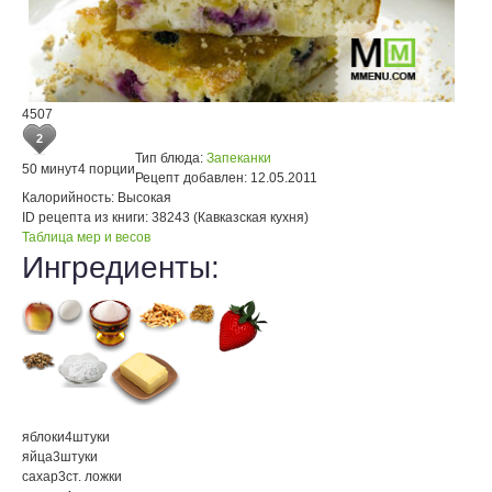
4507
2
Тип блюда:
Запеканки
50 минут
4 порции
Рецепт добавлен:
12.05.2011
Калорийность:
Высокая
ID рецепта из книги:
38243 (Кавказская кухня)
Таблица мер и весов
Ингредиенты:
яблоки
4
штуки
яйца
3
штуки
сахар
3
ст. ложки