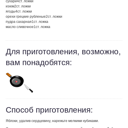
сухари
4
ст. ложки
изюм
2
ст. ложки
ягоды
4
ст. ложки
орехи грецкие рубленые
2
ст. ложки
пудра сахарная
1
ст. ложка
масло сливочное
1
ст. ложка
Для приготовления, возможно,
вам понадобятся:
Способ приготовления:
Яблоки, удалив сердцевину, нарежьте мелкими кубиками.