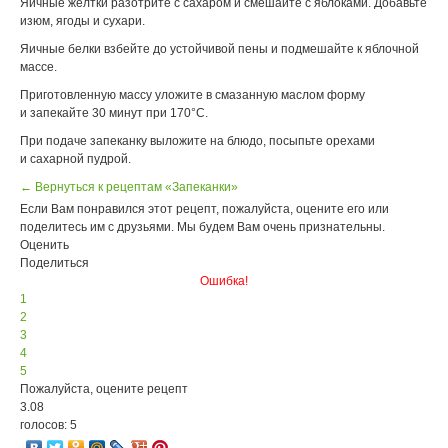
Яичные желтки разотрите с сахаром и смешайте с яблоками. Добавьте
изюм, ягоды и сухари.
Яичные белки взбейте до устойчивой пены и подмешайте к яблочной
массе.
Приготовленную массу уложите в смазанную маслом форму
и запекайте 30 минут при 170°С.
При подаче запеканку выложите на блюдо, посыпьте орехами
и сахарной пудрой.
← Вернуться к рецептам «Запеканки»
Если Вам понравился этот рецепт, пожалуйста, оцените его или
поделитесь им с друзьями. Мы будем Вам очень признательны.
Оценить
Поделиться
Ошибка!
1
2
3
4
5
Пожалуйста, оцените рецепт
3.08
голосов: 5