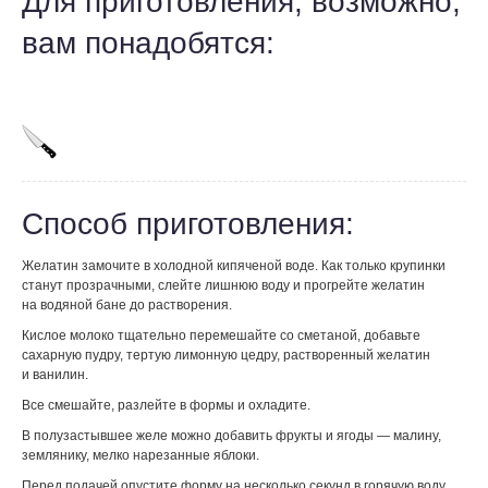
Для приготовления, возможно,
вам понадобятся:
Способ приготовления:
Желатин замочите в холодной кипяченой воде. Как только крупинки
станут прозрачными, слейте лишнюю воду и прогрейте желатин
на водяной бане до растворения.
Кислое молоко тщательно перемешайте со сметаной, добавьте
сахарную пудру, тертую лимонную цедру, растворенный желатин
и ванилин.
Все смешайте, разлейте в формы и охладите.
В полузастывшее желе можно добавить фрукты и ягоды — малину,
землянику, мелко нарезанные яблоки.
Перед подачей опустите форму на несколько секунд в горячую воду