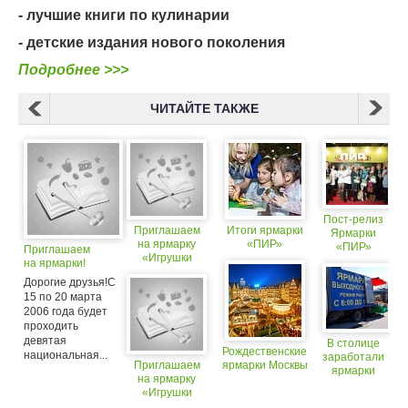
- лучшие книги по кулинарии
- детские издания нового поколения
Подробнее >>>
ЧИТАЙТЕ ТАКЖЕ
Пост-релиз
Приглашаем
Итоги ярмарки
Ярмарки
на ярмарку
«ПИР»
«ПИР»
Приглашаем
«Игрушки
на ярмарки!
и игры – 2006»
Дорогие друзья!С
15 по 20 марта
2006 года будет
проходить
девятая
В столице
Рождественские
национальная...
заработали
Приглашаем
ярмарки Москвы
ярмарки
на ярмарку
выходного
«Игрушки
дня
и игры – 2006»