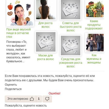
Какие
Для роста
Советы для
продукты
волос
быстрого роста
подорожают
При виде вкусной
волос
из-за роста
пищи в сетчатке
доллара?
глаз
увеличивается
Поговорка «То,
уровень «гормона
что выбирают
удовольствия»
глаза, любит и
желудок», как
Как
Маски для
оказалось, имеет
мужчины и
роста волос
Средства для
буквальное...
женщины
ускорения роста
выбирают
волос
партнеров с
учетом их
Если Вам понравилась эта новость, пожалуйста, оцените её или
роста?
поделитесь ею с друзьями. Мы будем Вам очень признательны.
Оценить
Поделиться
Ошибка!
Это интересно
1
Пожалуйста, оцените новость