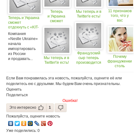
11 признаков
Теперь
Мы теперь и в
того, что у
и Украина
Twitter'е есть!
Теперь и Украина
вас
сможет
сможет
нелюбимая
отдохнуть
отдохнуть с «KIT-
работа
с «KIT-KAT»
KAT»
Компания
«Nestle Ukraine»
начала
импортировать
Французский
из России
Почему
Мы теперь и в
сыр теперь
и продавать...
француженки
Twitter\'е есть!
производится
столь
и в Непале
изящны?
Если Вам понравилась эта новость, пожалуйста, оцените её или
поделитесь ею с друзьями. Мы будем Вам очень признательны.
Оценить
Поделиться
Ошибка!
Это интересно
1
Пожалуйста, оцените новость
Уже поделились: 0