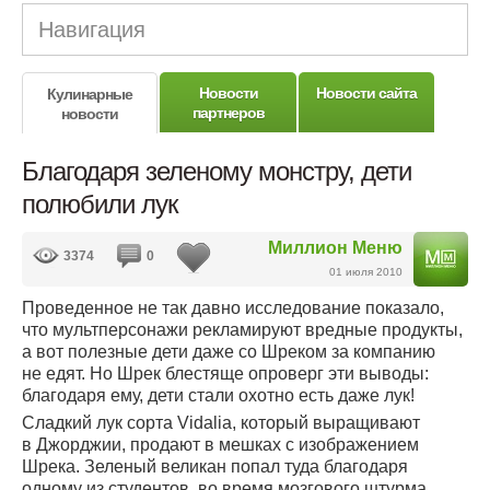
Навигация
Новости
Новости сайта
Кулинарные
партнеров
новости
Благодаря зеленому монстру, дети
полюбили лук
Миллион Меню
3374
0
01 июля 2010
Проведенное не так давно исследование показало,
что мультперсонажи рекламируют вредные продукты,
а вот полезные дети даже со Шреком за компанию
не едят. Но Шрек блестяще опроверг эти выводы:
благодаря ему, дети стали охотно есть даже лук!
Сладкий лук сорта Vidalia, который выращивают
в Джорджии, продают в мешках с изображением
Шрека. Зеленый великан попал туда благодаря
одному из студентов, во время мозгового штурма