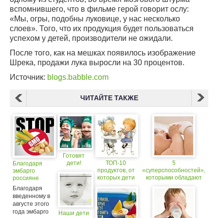
вспомнившего, что в фильме герой говорит ослу:
«Мы, огры, подобны луковице, у нас несколько
слоев». Того, что их продукция будет пользоваться
успехом у детей, производители не ожидали.
После того, как на мешках появилось изображение
Шрека, продажи лука выросли на 30 процентов.
Источник:
blogs.babble.com
ЧИТАЙТЕ ТАКЖЕ
Готовят
дети!
ТОП-10
5
Благодаря
продуктов, от
«суперспособностей»,
эмбарго
которых дети
которыми обладают
россияне
умнеют.
маленькие дети.
избавились
Благодаря
от ГМО
введенному в
августе этого
года эмбарго
Наши дети