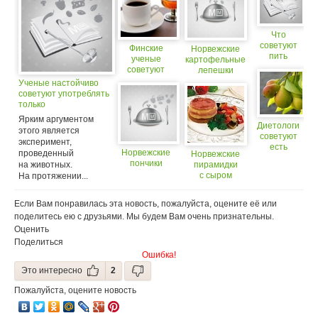
Что
советуют
Финские
Норвежские
пить
ученые
картофельные
астрологи
советуют
лепешки
пить кофе
Ученые настойчиво
при
советуют употреблять
похмелье.
только
(18+)
свежеприготовленную
Ярким аргументом
пищу
Диетологи
этого является
советуют
эксперимент,
есть
Норвежские
проведенный
Норвежские
груши
пончики
на животных.
пирамидки
с сыром
На протяжении...
Если Вам понравилась эта новость, пожалуйста, оцените её или
поделитесь ею с друзьями. Мы будем Вам очень признательны.
Оценить
Поделиться
Ошибка!
Это интересно
2
Пожалуйста, оцените новость