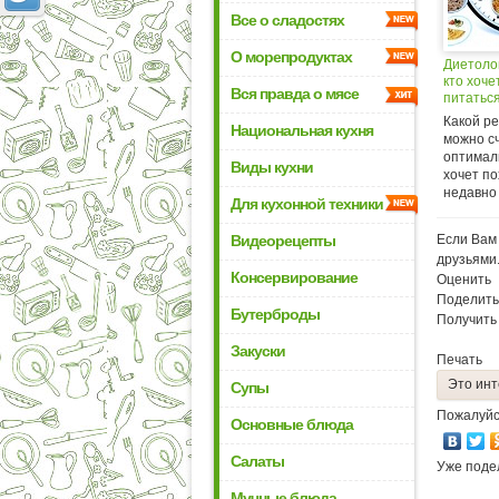
Все о сладостях
О морепродуктах
Диетолог
кто хоче
Вся правда о мясе
питаться
Какой р
Национальная кухня
можно с
оптималь
Виды кухни
хочет п
недавно 
Для кухонной техники
Видеорецепты
Если Вам 
друзьями
Консервирование
Оценить
Поделить
Бутерброды
Получить
Закуски
Печать
Это инт
Супы
Пожалуйс
Основные блюда
Салаты
Уже поде
Мучные блюда