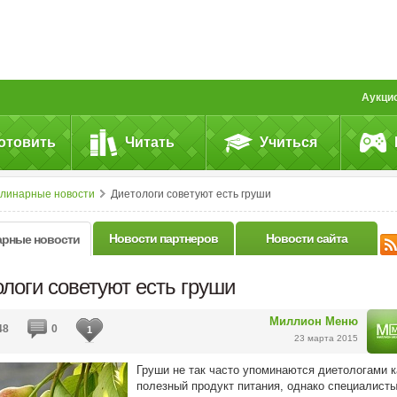
Аукци
отовить
Читать
Учиться
улинарные новости
Диетологи советуют есть груши
Новости партнеров
Новости сайта
арные новости
логи советуют есть груши
Миллион Меню
48
0
1
23 марта 2015
Груши не так часто упоминаются диетологами к
полезный продукт питания, однако специалист