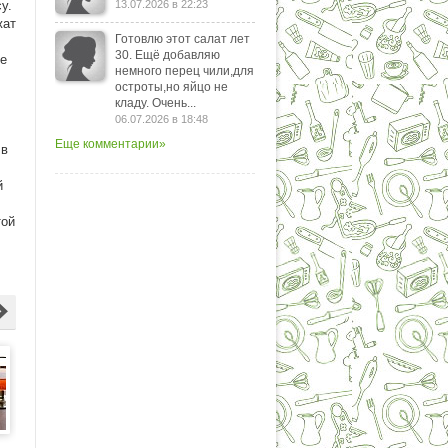
у.
13.07.2026 в 22:23
жат
Готовлю этот салат лет
30. Ещё добавляю
же
немного перец чили,для
остроты,но яйцо не
кладу. Очень...
06.07.2026 в 18:48
Еще комментарии»
 в
й
той