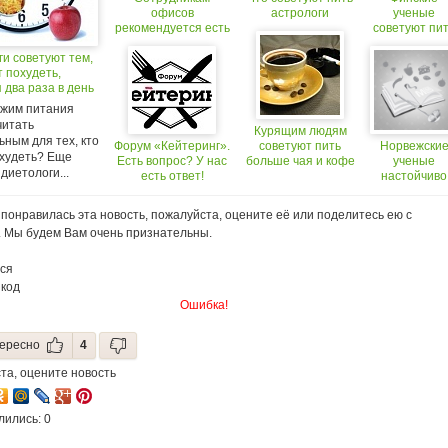
офисов
астрологи
ученые
рекомендуется есть
советуют пи
груши
кофе при
и советуют тем,
похмелье.
т похудеть,
(18+)
 два раза в день
ежим питания
читать
Курящим людям
ным для тех, кто
Форум «Кейтеринг».
советуют пить
Норвежски
охудеть? Еще
Есть вопрос? У нас
больше чая и кофе
ученые
диетологи...
есть ответ!
настойчиво
советуют
употреблят
понравилась эта новость, пожалуйста, оцените её или поделитесь ею с
алкоголь!
. Мы будем Вам очень признательны.
ся
 код
Ошибка!
ересно
4
та, оцените новость
лились: 0