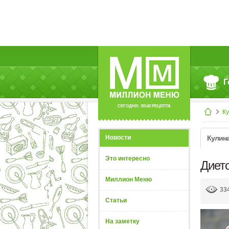
Г
СЕГОДНЯ: 39142 РЕЦЕПТА
К
Новости
Кулин
Это интересно
Дието
Миллион Меню
33
Статьи
На заметку