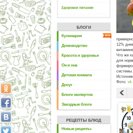
Здоровое питание
БЛОГИ
Кулинария
примерно
12% днев
Домоводство
витамине
Красота и здоровье
Что же к
для норм
Он и она
формиров
системы.
Детская комната
Источни
Фото:
vk
Досуг
Блоги экспертов
Звездные блоги
РЕЦЕПТЫ БЛЮД
Новые рецепты