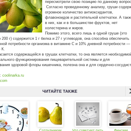
пересмотрели свою позицию по данному вопрос
Согласно проведенному анализу, груши содер
огромное количество антиоксидантов,
флавоноидов и растительной клетчатки. А так
в них, как и в большинстве фруктов, нет
холестерина и жиров.
Помимо этого, всего лишь в одной груше (это
 200 г) содержится 1 г белка и 27 г углеводов, она способна обеспечить
ной потребности организма в витамине С и 10% дневной потребности —
 К.
асается содержащейся в грушах клетчатки, то она является необходимо
ального функционирования пищеварительной системы и для
ания здоровой флоры кишечника, полезна она и для сердечно-сосудис
к:
coolinarka.ru
.com
ЧИТАЙТЕ ТАКЖЕ
Сотрудникам
Что советуют пить
Финские