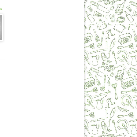
ть
е
ь