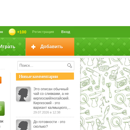
+100
он
Регистрация
Вход
Играть
Добавить
Новые комментарии
Это описан обычный
чай со сливками, а не
киргизский/ногайский.
Киргизский - это
вариант калмыцкого,...
29.07.2026 в 12:38
ак
До готовности - это
ы
сколько?