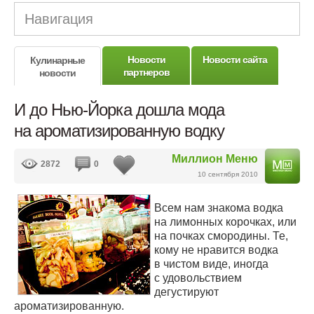
Навигация
Новости
Новости сайта
Кулинарные
партнеров
новости
И до Нью-Йорка дошла мода
на ароматизированную водку
Миллион Меню
2872
0
10 сентября 2010
Всем нам знакома водка
на лимонных корочках, или
на почках смородины. Те,
кому не нравится водка
в чистом виде, иногда
с удовольствием
дегустируют
ароматизированную.