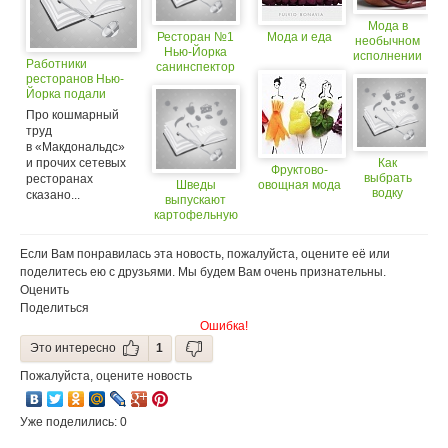
Мода в
Ресторан №1
Мода и еда
необычном
Нью-Йорка
исполнении
Работники
санинспектор
ресторанов Нью-
сравнил
Йорка подали
с забегаловкой
в суд
Про кошмарный
на владельцев
труд
в «Макдональдс»
и прочих сетевых
Как
Фруктово-
выбрать
ресторанах
Шведы
овощная мода
водку
сказано...
выпускают
картофельную
водку на мировой
рынок
Если Вам понравилась эта новость, пожалуйста, оцените её или
поделитесь ею с друзьями. Мы будем Вам очень признательны.
Оценить
Поделиться
Ошибка!
Это интересно
1
Пожалуйста, оцените новость
Уже поделились: 0