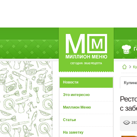
Г
СЕГОДНЯ: 39142 РЕЦЕПТА
К
Новости
Кулин
Это интересно
Рест
с заб
Миллион Меню
Статьи
28
На заметку