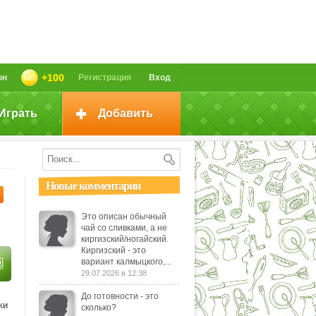
+100
он
Регистрация
Вход
Играть
Добавить
Новые комментарии
Это описан обычный
чай со сливками, а не
киргизский/ногайский.
Киргизский - это
вариант калмыцкого,...
29.07.2026 в 12:38
До готовности - это
ки
сколько?