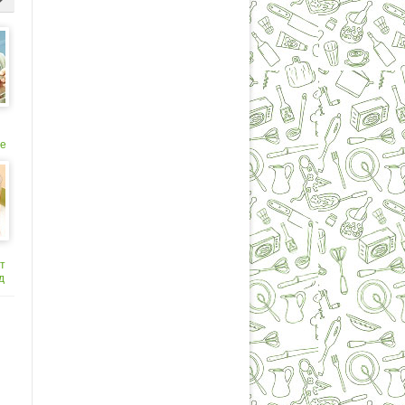
ее
к
т
д