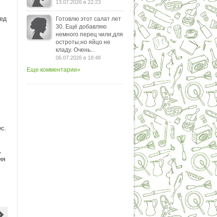
13.07.2026 в 22:23
ред
Готовлю этот салат лет
30. Ещё добавляю
немного перец чили,для
остроты,но яйцо не
кладу. Очень...
06.07.2026 в 18:48
Еще комментарии»
с.
,
ия