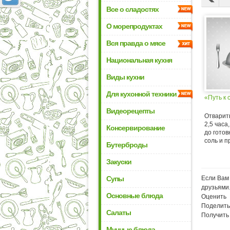
Все о сладостях
О морепродуктах
Вся правда о мясе
Национальная кухня
Виды кухни
Для кухонной техники
«Путь к 
Видеорецепты
Отварить
2,5 часа
Консервирование
до готов
соль и пр
Бутерброды
Закуски
Супы
Если Вам 
друзьями
Основные блюда
Оценить
Поделить
Салаты
Получить
Мучные блюда