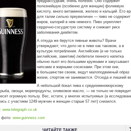
предрассудкам, очень полезно. Оно содержит
полезнейшую (особенно для женщин) фолиевую
кислоту, много витаминов, железо и кальций. Его в
для талии сильно преувеличен — пиво не содержит
жиров, калорий в нем немного. Пиво укрепляет
сердечно-сосудистую систему и снижает риск
заболевания диабетом.
А откуда же берутся пивные животы? Врачи
утверждают, что дело не в пиве как таковом, а в
культуре потребления. Английские (и не только
английские, заметим) любители пенного напитка
обычно пьют его большими кружками и закусывают
чипсами и жирными сосисками. При этом они,
в большинстве своем, ведут малоподвижный образ
жизни, спортом не занимаются. Отсюда и лишний ве
А небольшой бокал пива к средиземноморскому
рыба, овощи, морепродукты, оливковое масло, — не только не повредит
несет огромную пользу. Вес, кстати, у многих испытуемых (а исследован
ись с участием 1249 мужчин и женщин старше 57 лет) снизился.
к:
www.telegraph.co.uk
к фото:
www.guinness.com
ЧИТАЙТЕ ТАКЖЕ