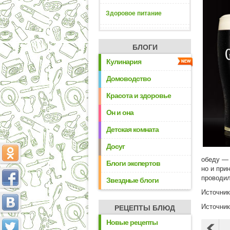
Здоровое питание
БЛОГИ
Кулинария
Домоводство
Красота и здоровье
Он и она
Детская комната
Досуг
обеду — 
Блоги экспертов
но и при
проводил
Звездные блоги
Источни
Источни
РЕЦЕПТЫ БЛЮД
Новые рецепты