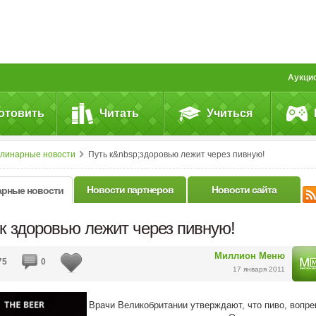
Аукци
отовить
Читать
Учиться
улинарные новости
Путь к&nbsp;здоровью лежит через пивную!
Новости партнеров
Новости сайта
арные новости
к здоровью лежит через пивную!
Миллион Меню
75
0
17 января 2011
Врачи Великобритании утверждают, что пиво, вопре