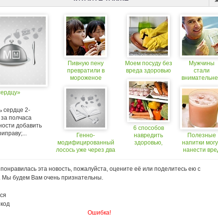
Пивную пену
Моем посуду без
Мужчины
превратили в
вреда здоровью
стали
мороженое
внимательн
относиться 
сердцу»
своему
здоровью
 сердце 2-
, за полчаса
ности добавить
6 способов
иправу;...
Генно-
навредить
Полезные
модифицированный
здоровью,
напитки могу
лосось уже через два
которые многие
нанести вре
года может оказаться
из нас практикуют
здоровью
на вашем столе
понравилась эта новость, пожалуйста, оцените её или поделитесь ею с
. Мы будем Вам очень признательны.
ся
 код
Ошибка!