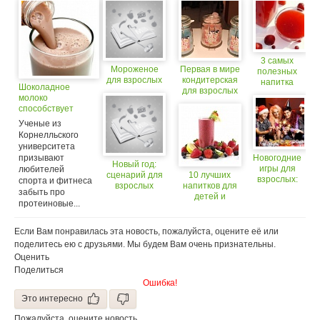
3 самых
Мороженое
Первая в мире
полезных
для взрослых
кондитерская
напитка
Шоколадное
для взрослых
для детей и
молоко
взрослых
способствует
восстановлению
Ученые из
после спортивных
Корнелльского
тренировок
университета
призывают
Новогодние
Новый год:
игры для
любителей
сценарий для
10 лучших
взрослых:
спорта и фитнеса
взрослых
напитков для
чем
забыть про
детей и
заняться в
протеиновые...
взрослых!
праздник
Если Вам понравилась эта новость, пожалуйста, оцените её или
поделитесь ею с друзьями. Мы будем Вам очень признательны.
Оценить
Поделиться
Ошибка!
Это интересно
Пожалуйста, оцените новость