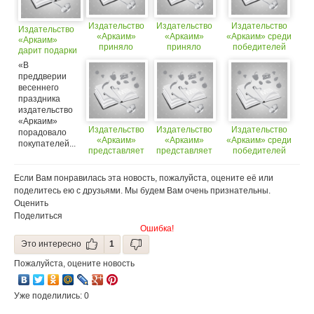
Издательство
Издательство
Издательство
Издательство
«Аркаим»
«Аркаим»
«Аркаим» среди
«Аркаим»
приняло
приняло
победителей
дарит подарки
участие
участие
конкурса
«В
в выставке
в выставке
«Международного
преддверии
«Пир 2003»
«Пир 2003»
Фонда
весеннего
поощрительных
праздника
вознаграждений
издательство
за кулинарные
издания»
«Аркаим»
Издательство
Издательство
Издательство
порадовало
«Аркаим»
«Аркаим»
«Аркаим» среди
покупателей...
представляет
представляет
победителей
новую серию
новую серию
конкурса
книг
книг
«Международного
Если Вам понравилась эта новость, пожалуйста, оцените её или
«Адреналин»
«Адреналин»
Фонда
поделитесь ею с друзьями. Мы будем Вам очень признательны.
поощрительных
Оценить
вознаграждений
за кулинарные
Поделиться
издания»
Ошибка!
Это интересно
1
Пожалуйста, оцените новость
Уже поделились: 0