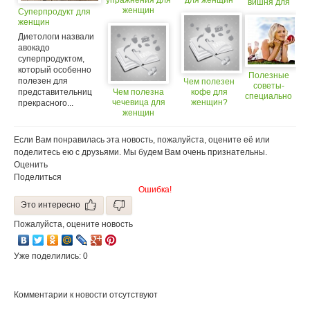
упражнения для
для женщин
вишня для
женщин
Суперпродукт для
мужчин и
женщин
женщин
Диетологи назвали
авокадо
суперпродуктом,
который особенно
Полезные
полезен для
Чем полезен
советы-
представительниц
Чем полезна
кофе для
специально
чечевица для
женщин?
прекрасного...
для
женщин
женщин.
Если Вам понравилась эта новость, пожалуйста, оцените её или
поделитесь ею с друзьями. Мы будем Вам очень признательны.
Оценить
Поделиться
Ошибка!
Это интересно
Пожалуйста, оцените новость
Уже поделились: 0
Комментарии к новости отсутствуют