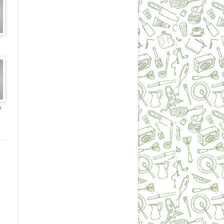
о
н
н