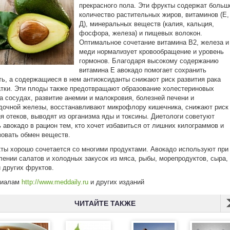
прекрасного пола. Эти фрукты содержат больш
количество растительных жиров, витаминов (Е,
Д), минеральных веществ (калия, кальция,
фосфора, железа) и пищевых волокон.
Оптимальное сочетание витамина В2, железа и
меди нормализует кровообращение и уровень
гормонов. Благодаря высокому содержанию
витамина Е авокадо помогает сохранить
ь, а содержащиеся в нем антиоксиданты снижают риск развития рака
тки. Эти плоды также предотвращают образование холестериновых
а сосудах, развитие анемии и малокровия, болезней печени и
очной железы, восстанавливают микрофлору кишечника, снижают риск
я отеков, выводят из организма яды и токсины. Диетологи советуют
 авокадо в рацион тем, кто хочет избавиться от лишних килограммов и
овать обмен веществ.
ты хорошо сочетается со многими продуктами. Авокадо используют при
лении салатов и холодных закусок из мяса, рыбы, морепродуктов, сыра,
 других фруктов.
риалам
http://www.meddaily.ru
и других изданий
ЧИТАЙТЕ ТАКЖЕ