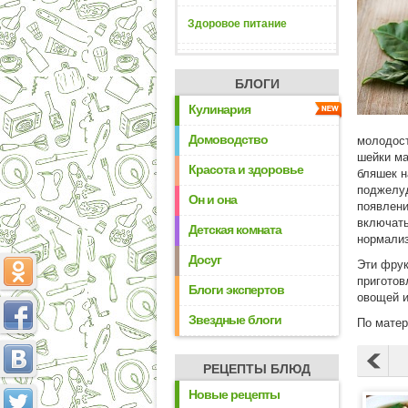
Здоровое питание
БЛОГИ
Кулинария
Домоводство
молодост
шейки ма
Красота и здоровье
бляшек н
поджелуд
Он и она
появлени
включать
Детская комната
нормализ
Досуг
Эти фрук
приготов
Блоги экспертов
овощей и
Звездные блоги
По мате
РЕЦЕПТЫ БЛЮД
Новые рецепты