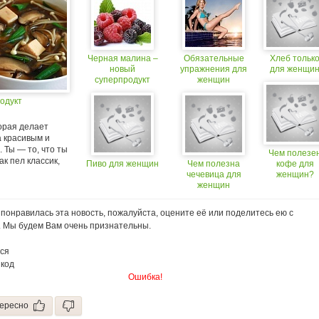
Черная малина –
Обязательные
Хлеб тольк
новый
упражнения для
для женщи
суперпродукт
женщин
одукт
орая делает
а красивым и
 Ты — то, что ты
Чем полезе
как пел классик,
Пиво для женщин
Чем полезна
кофе для
чечевица для
женщин?
женщин
понравилась эта новость, пожалуйста, оцените её или поделитесь ею с
. Мы будем Вам очень признательны.
ся
 код
Ошибка!
ересно