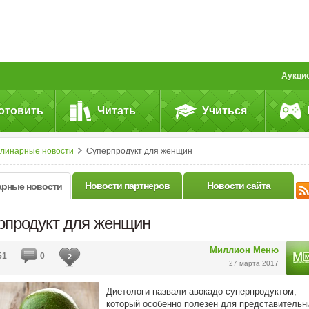
Аукци
отовить
Читать
Учиться
улинарные новости
Суперпродукт для женщин
Новости партнеров
Новости сайта
арные новости
рпродукт для женщин
Миллион Меню
51
0
2
27 марта 2017
Диетологи назвали авокадо суперпродуктом,
который особенно полезен для представительн