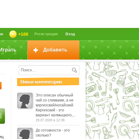
+100
он
Регистрация
Вход
Играть
Добавить
Новые комментарии
Это описан обычный
чай со сливками, а не
киргизский/ногайский.
Киргизский - это
вариант калмыцкого,...
29.07.2026 в 12:38
До готовности - это
сколько?
иц