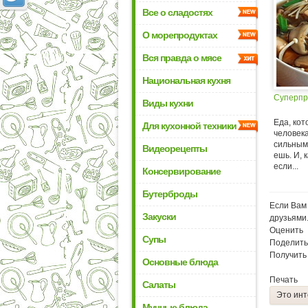
Все о сладостях
О морепродуктах
Вся правда о мясе
Национальная кухня
Суперпр
Виды кухни
Еда, кот
Для кухонной техники
человек
сильным.
Видеорецепты
ешь. И, 
если...
Консервирование
Бутерброды
Если Вам 
Закуски
друзьями
Оценить
Супы
Поделить
Получить
Основные блюда
Печать
Салаты
Это инт
Мучные блюда