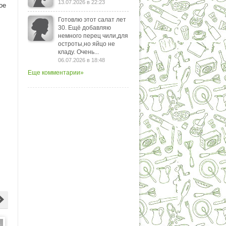
13.07.2026 в 22:23
ое
Готовлю этот салат лет
30. Ещё добавляю
немного перец чили,для
остроты,но яйцо не
кладу. Очень...
06.07.2026 в 18:48
Еще комментарии»