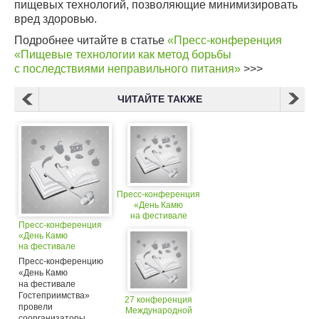
пищевых технологий, позволяющие минимизировать
вред здоровью.
Подробнее читайте в статье
«Пресс-конференция
«Пищевые технологии как метод борьбы
с последствиями неправильного питания»
>>>
ЧИТАЙТЕ ТАКЖЕ
Пресс-конференция
«День Камю
на фестивале
Пресс-конференция
Гостеприимства
«День Камю
в Челябинске»
на фестивале
Гостеприимства
Пресс-конференцию
в Челябинске»
«День Камю
на фестивале
Гостеприимства»
27 конференция
провели
Международной
соорганизаторы...