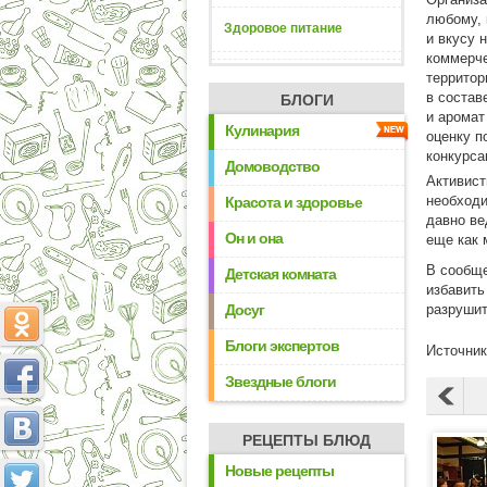
любому, 
Здоровое питание
и вкусу 
коммерче
территор
в состав
БЛОГИ
и аромат
Кулинария
оценку п
конкурса
Домоводство
Активист
необходи
Красота и здоровье
давно ве
Он и она
еще как 
В сообще
Детская комната
избавить
Досуг
разрушит
Блоги экспертов
Источник
Звездные блоги
РЕЦЕПТЫ БЛЮД
Новые рецепты