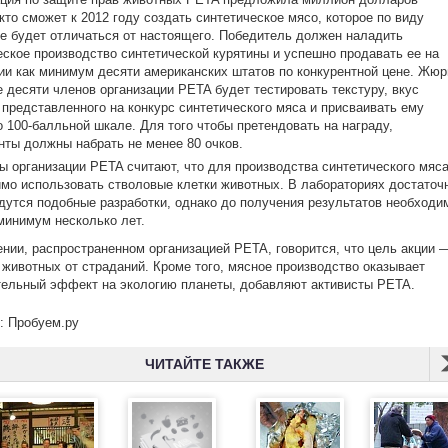
кто сможет к 2012 году создать синтетическое мясо, которое по виду
не будет отличаться от настоящего. Победитель должен наладить
ское производство синтетической курятины и успешно продавать ее на
ии как минимум десяти американских штатов по конкурентной цене. Жюр
е десяти членов организации PETA будет тестировать текстуру, вкус
 представленного на конкурс синтетического мяса и присваивать ему
о 100-балльной шкале. Для того чтобы претендовать на награду,
нты должны набрать не менее 80 очков.
ы организации PETA считают, что для производства синтетического мяс
мо использовать стволовые клетки животных. В лабораториях достаточ
дутся подобные разработки, однако до получения результатов необходи
минимум несколько лет.
нии, распространенном организацией PETA, говорится, что цель акции 
 животных от страданий. Кроме того, мясное производство оказывает
ельный эффект на экологию планеты, добавляют активисты PETA.
: Пробуем.ру
ЧИТАЙТЕ ТАКЖЕ