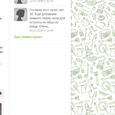
13.07.2026 в 22:23
Готовлю этот салат лет
30. Ещё добавляю
и
немного перец чили,для
остроты,но яйцо не
кладу. Очень...
06.07.2026 в 18:48
Еще комментарии»
а
но
мо
—