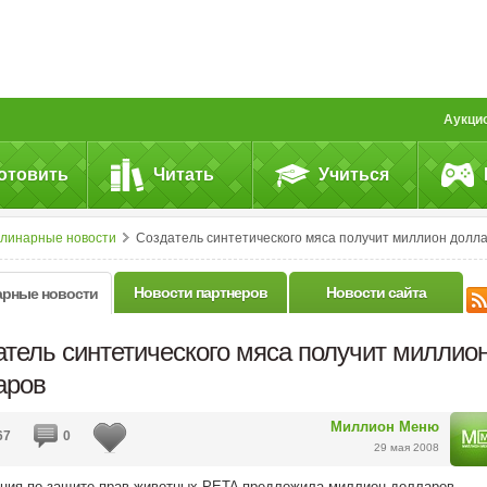
Аукци
отовить
Читать
Учиться
улинарные новости
Создатель синтетического мяса получит миллион долларо
Новости партнеров
Новости сайта
арные новости
атель синтетического мяса получит миллио
аров
Миллион Меню
67
0
29 мая 2008
ция по защите прав животных PETA предложила миллион долларов