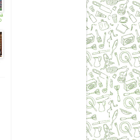
ый
0
5