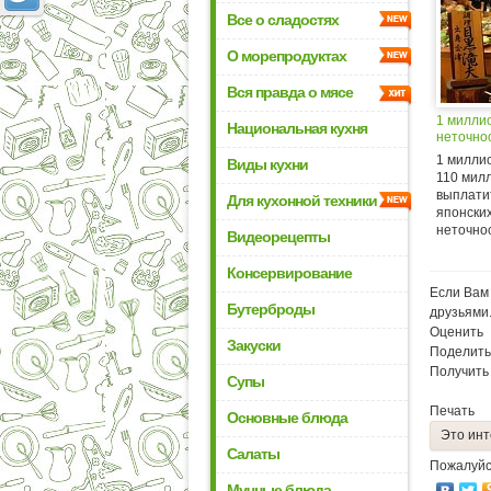
Все о сладостях
О морепродуктах
Вся правда о мясе
1 милли
Национальная кухня
неточно
1 милли
Виды кухни
110 мил
выплати
Для кухонной техники
японски
неточнос
Видеорецепты
Консервирование
Если Вам 
Бутерброды
друзьями
Оценить
Закуски
Поделить
Получить
Супы
Печать
Основные блюда
Это инт
Салаты
Пожалуйс
Мучные блюда