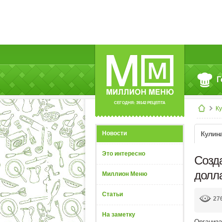
Г
СЕГОДНЯ: 39142 РЕЦЕПТА
К
Новости
Кулин
Это интересно
Созд
долл
Миллион Меню
Статьи
27
На заметку
Организа