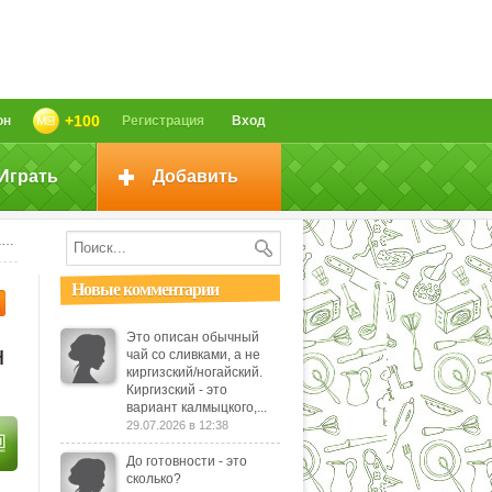
+100
он
Регистрация
Вход
Играть
Добавить
в
Новые комментарии
Это описан обычный
н
чай со сливками, а не
киргизский/ногайский.
Киргизский - это
вариант калмыцкого,...
29.07.2026 в 12:38
До готовности - это
сколько?