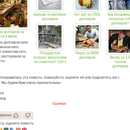
Бренди за миллион
Хот-дог за 1500
Как бездомн
долларов
долларов
потратил 10
долларов?
он долларов за
сти в меню
он долларов (или
лионов иен)
т клиентам сеть
Государство
Пирог за 9500
х ресторанов за
получит монополию
долларов
Вилка за 2,
ти...
на спиртное? (18+)
тысячи
долларов
понравилась эта новость, пожалуйста, оцените её или поделитесь ею с
. Мы будем Вам очень признательны.
ся
 код
Ошибка!
ересно
та, оцените новость