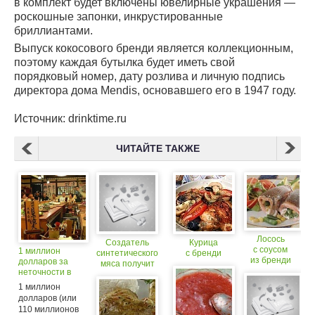
в комплект будет включены ювелирные украшения —
роскошные запонки, инкрустированные
бриллиантами.
Выпуск кокосового бренди является коллекционным,
поэтому каждая бутылка будет иметь свой
порядковый номер, дату розлива и личную подпись
директора дома Mendis, основавшего его в 1947 году.
Источник: drinktime.ru
ЧИТАЙТЕ ТАКЖЕ
Лосось
Создатель
Курица
с соусом
1 миллион
синтетического
с бренди
из бренди
долларов за
мяса получит
неточности в
миллион
меню
долларов
1 миллион
долларов (или
110 миллионов