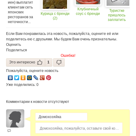
иен) выплатит
клиентам сеть
Клубничный
Туристке
японских
Курица с бренди
соус с бренди
пришлось
ресторанов за
(2)
заплатить
неточности...
за хот-дог…
69 долларов!
Если Вам понравилась эта новость, пожалуйста, оцените её или
поделитесь ею с друзьями. Мы будем Вам очень признательны.
Оценить
Поделиться
Ошибка!
Это интересно
1
Пожалуйста, оцените новость
Уже поделились: 0
Комментарии к новости отсутствуют
Домохозяйка, пожалуйста, оставьте свой комментарий...