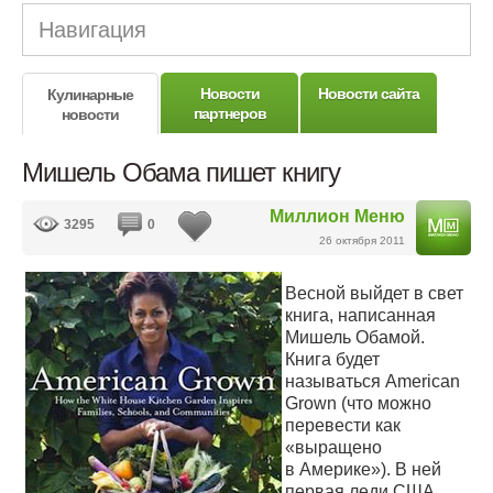
Навигация
Новости
Новости сайта
Кулинарные
партнеров
новости
Мишель Обама пишет книгу
Миллион Меню
3295
0
26 октября 2011
Весной выйдет в свет
книга, написанная
Мишель Обамой.
Книга будет
называться American
Grown (что можно
перевести как
«выращено
в Америке»). В ней
первая леди США