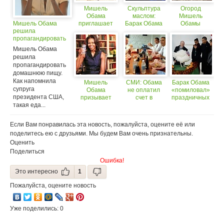
Мишель
Скульптура
Огород
Обама
маслом:
Мишель
Мишель Обама
приглашает
Барак Обама
Обамы
решила
юных
опустошила…
пропагандировать
кулинаров на
лиса
домашнюю пищу
обед
Мишель Обама
решила
пропагандировать
домашнюю пищу.
Как напомнила
Мишель
СМИ: Обама
Барак Обама
супруга
Обама
не оплатил
«помиловал»
президента США,
призывает
счет в
праздничных
такая еда...
американцев
ресторане
индеек
пить больше
воды
Если Вам понравилась эта новость, пожалуйста, оцените её или
поделитесь ею с друзьями. Мы будем Вам очень признательны.
Оценить
Поделиться
Ошибка!
Это интересно
1
Пожалуйста, оцените новость
Уже поделились: 0