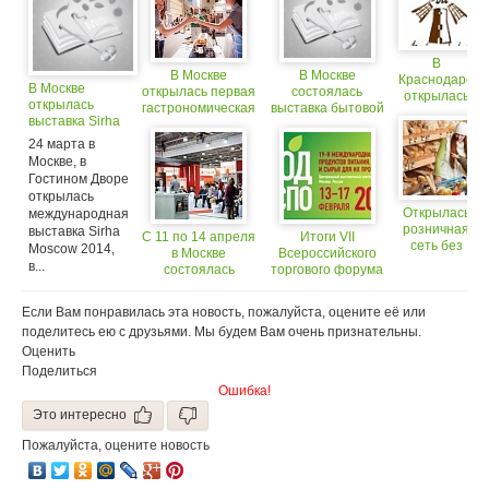
В
В Москве
В Москве
Краснодаре
В Москве
открылась первая
состоялась
открылась
открылась
гастрономическая
выставка бытовой
пекарня
выставка Sirha
улица
техники Home
«Патрик &
Moscow 2014
Appliances. Design
24 марта в
Мари»
& Technologies
Москве, в
2015
Гостином Дворе
открылась
Открылась
международная
розничная
выставка Sirha
С 11 по 14 апреля
Итоги VII
сеть без
Moscow 2014,
в Москве
Всероссийского
сигарет и
в...
состоялась
торгового форума
алкоголя
выставка
в рамках выставки
«Бытовая
«Продэкспо-2012»
Если Вам понравилась эта новость, пожалуйста, оцените её или
техника 2013»
поделитесь ею с друзьями. Мы будем Вам очень признательны.
Оценить
Поделиться
Ошибка!
Это интересно
Пожалуйста, оцените новость