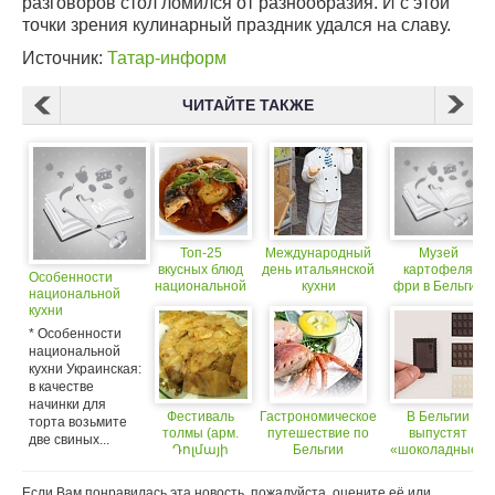
разговоров стол ломился от разнообразия. И с этой
точки зрения кулинарный праздник удался на славу.
Источник:
Татар-информ
ЧИТАЙТЕ ТАКЖЕ
Топ-25
Международный
Музей
вкусных блюд
день итальянской
картофеля
Особенности
национальной
кухни
фри в Бельгии
национальной
кухни,
кухни
которые вы
* Особенности
захотите
национальной
кухни Украинская:
в качестве
начинки для
Фестиваль
Гастрономическое
В Бельгии
торта возьмите
толмы (арм.
путешествие по
выпустят
две свиных...
Դոլմայի
Бельгии
«шоколадные»
փառատոն)
почтовые
— ежегодный
марки
Если Вам понравилась эта новость, пожалуйста, оцените её или