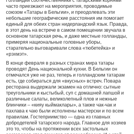
Голландии соотечественники с татарскими корнями
часто приезжают на мероприятия, проводимые
союзом «Татары в Бельгии», и преодолевать эти
небольшие географические расстояния им помогает
единый для обеих стран нидерландский язык. Правда,
в этот день на встрече в самом помещении звучала в
основном татарская речь, и даже местные голландцы,
примеряя национальные головные уборы,
старательно выговаривали слова «тюбетейка» и
«рэхмэт».
В конце февраля в разных странах мира татары
проводят День национальной кухни. В Бельгии он
отмечался уже не раз, теперь и голландским татарам
есть, где собираться для «вкусных» встреч. Повара
ресторана выдержали экзамен на отлично: сытные
треугольники и кыстыбый, суп с домашней лапшой и
различные салаты, великолепный плов и нежные
блинчики – «кияу кыймаклары», а также чак-чак и
пахлава к чаю были исполнены мастерски и по всем
правилам. Гостеприимство — одна из главных
добродетелей татарского народа. Главное для хозяев
это то, чтобы на протяжении всех застольных