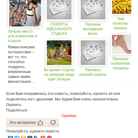
Чем
полезны
СЕКРЕТЫ
Причины
бананы
ИДЕАЛЬНОГО
выпадения
Лучшее место
или 22
ОТДЫХА
волос
для романтики и
причины
УСПЕШНЫХ
отдыха.
любить их
ЛЮДЕЙ
Романтические
путешествия –
вот то, что
Причины
способно
появления
подарить
трещины
Во время отдыха
Причины
влюбленным
на пятках
на природе люди
ранней седины
самые яркие
едят больше
впечатления....
Если Вам понравилась эта новость, пожалуйста, оцените её или
поделитесь ею с друзьями. Мы будем Вам очень признательны.
Оценить
Поделиться
Ошибка!
Это интересно
Пожалуйста, оцените новость