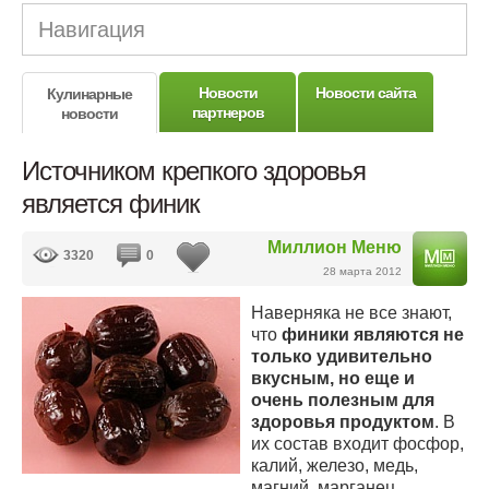
Навигация
Новости
Новости сайта
Кулинарные
партнеров
новости
Источником крепкого здоровья
является финик
Миллион Меню
3320
0
28 марта 2012
Наверняка не все знают,
что
финики являются не
только удивительно
вкусным, но еще и
очень полезным для
здоровья продуктом
. В
их состав входит фосфор,
калий, железо, медь,
магний, марганец,