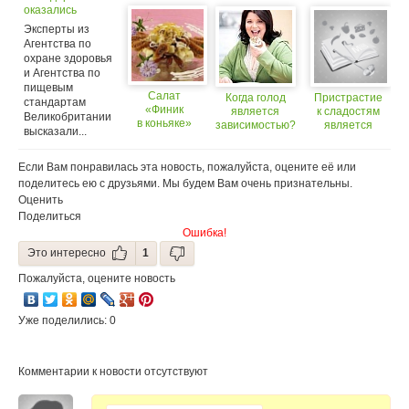
супругами -
похудения
оказались
залог
является
источником
Эксперты из
крепкого
человеческий
гепатита А
Агентства по
брака
мозг
охране здоровья
и Агентства по
пищевым
Салат
Когда голод
Пристрастие
стандартам
«Финик
является
к сладостям
Великобритании
в коньяке»
зависимостью?
является
высказали...
генетической
особенностью
Если Вам понравилась эта новость, пожалуйста, оцените её или
поделитесь ею с друзьями. Мы будем Вам очень признательны.
Оценить
Поделиться
Ошибка!
Это интересно
1
Пожалуйста, оцените новость
Уже поделились: 0
Комментарии к новости отсутствуют