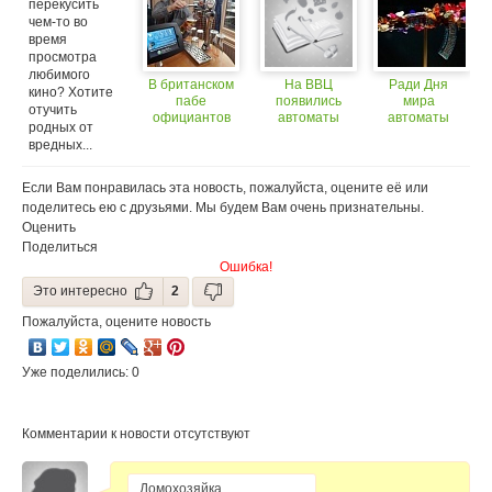
перекусить
чем-то во
время
просмотра
любимого
В британском
На ВВЦ
Ради Дня
кино? Хотите
пабе
появились
мира
отучить
официантов
автоматы
автоматы
родных от
заменили iPad
с газировкой
превратили в
вредных...
(+18)
произведения
искусства
Если Вам понравилась эта новость, пожалуйста, оцените её или
поделитесь ею с друзьями. Мы будем Вам очень признательны.
Оценить
Поделиться
Ошибка!
Это интересно
2
Пожалуйста, оцените новость
Уже поделились: 0
Комментарии к новости отсутствуют