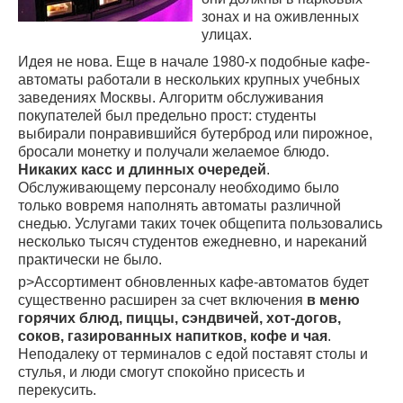
зонах и на оживленных
улицах.
Идея не нова. Еще в начале 1980-х подобные кафе-
автоматы работали в нескольких крупных учебных
заведениях Москвы. Алгоритм обслуживания
покупателей был предельно прост: студенты
выбирали понравившийся бутерброд или пирожное,
бросали монетку и получали желаемое блюдо.
Никаких касс и длинных очередей
.
Обслуживающему персоналу необходимо было
только вовремя наполнять автоматы различной
снедью. Услугами таких точек общепита пользовались
несколько тысяч студентов ежедневно, и нареканий
практически не было.
p>Ассортимент обновленных кафе-автоматов будет
существенно расширен за счет включения
в меню
горячих блюд, пиццы, сэндвичей, хот-догов,
соков, газированных напитков, кофе и чая
.
Неподалеку от терминалов с едой поставят столы и
стулья, и люди смогут спокойно присесть и
перекусить.