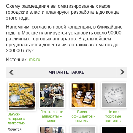
Схему размещения автоматизированных кафе
городские власти планируют разработать до конца
этого года.
Напомним, согласно новой концепции, в ближайшие
годы в Москве планируется установить около 90000
различных торговых аппаратов. В дальнейшем
предполагается довести число таких автоматов до
200000 штук.
Источник:
mk.ru
ЧИТАЙТЕ ТАКЖЕ
Летательные
Вместо
Не все
Закуски,
аппараты –
официантов и
торговые
которые с
вместо
сомелье -
автоматы
легкостью
официантов
сенсорные
одинаково
заменят чипсы
Хочется
панели
полезны