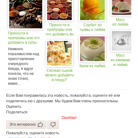
Мусс
из лайма
Пряности и
Сорбет из
приправы или
тыквы и лайма
Пряности и
что добавить во
приправы или что
вторые блюда
добавить в супы
Немного
поразмыслив над
Мусс
приготовление
из ежевики
очередного
и лайма
Крем из лайма
блюда, я вдруг
Сколько сыров
поняла, что не
можно добавить
знаю точно,
в пиццу?
какие...
Если Вам понравилась эта новость, пожалуйста, оцените её или
поделитесь ею с друзьями. Мы будем Вам очень признательны.
Оценить
Поделиться
Ошибка!
Это интересно
Пожалуйста, оцените новость