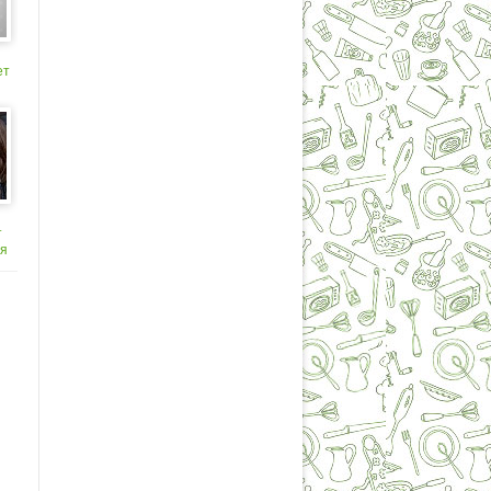
ет
т
ия