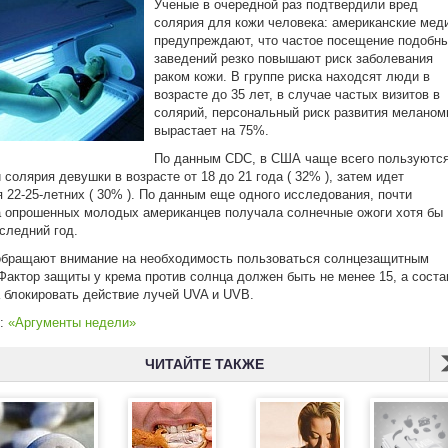
Ученые в очередной раз подтвердили вред
солярия для кожи человека: американские мед
предупреждают, что частое посещение подобн
заведений резко повышают риск заболевания
раком кожи. В группе риска находсят люди в
возрасте до 35 лет, в случае частых визитов в
солярий, персональный риск развития мелано
вырастает на 75%.
По данным CDC, в США чаще всего пользуютс
 солярия девушки в возрасте от 18 до 21 года ( 32% ), затем идет
я 22-25-летних ( 30% ). По данным еще одного исследования, почти
 опрошенных молодых американцев получала солнечные ожоги хотя бы
оследний год.
обращают внимание на необходимость пользоваться солнцезащитным
Фактор защиты у крема против солнца должен быть не менее 15, а соста
 блокировать действие лучей UVA и UVB.
к:
«Аргументы недели»
ЧИТАЙТЕ ТАКЖЕ