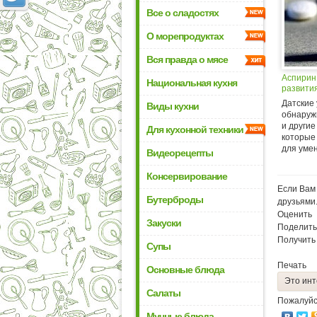
Все о сладостях
О морепродуктах
Вся правда о мясе
Аспирин
Национальная кухня
развития
Датские
Виды кухни
обнаруж
и другие
Для кухонной техники
которые
для умен
Видеорецепты
Консервирование
Если Вам 
Бутерброды
друзьями
Оценить
Закуски
Поделить
Получить
Супы
Печать
Основные блюда
Это инт
Салаты
Пожалуйс
Мучные блюда