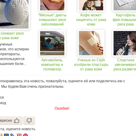
"Мясные" диеты
Кофе может
Картофель
повышают риск
защитить от рака
фри повыша
заболеваний
кожи
риск рака
сердца и сосудов
 снижает риск
 рака кожи
 ученые
или, что аспирин
 препараты,
 используются
Автомобиль,
Ученые из США
Спиртное
ьшения боли...
компьютер и
изобрели пластырь
увеличивае
телевизор
от рака кожи
риск развит
повышают риск
рака (18+)
развития диабета и
понравилась эта новость, пожалуйста, оцените её или поделитесь ею с
ожирения
. Мы будем Вам очень признательны.
ся
 код
Ошибка!
ересно
та, оцените новость