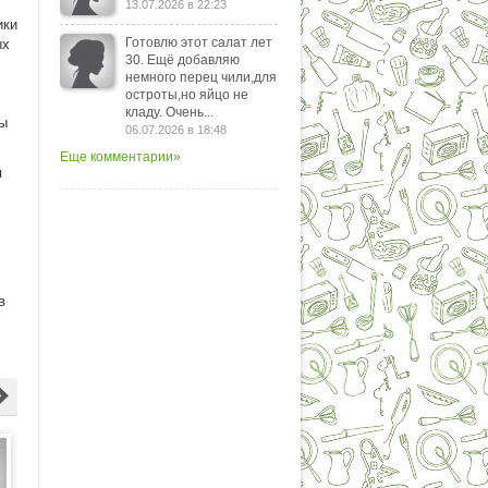
13.07.2026 в 22:23
ики
Готовлю этот салат лет
ых
30. Ещё добавляю
немного перец чили,для
остроты,но яйцо не
кладу. Очень...
мы
06.07.2026 в 18:48
Еще комментарии»
я
в