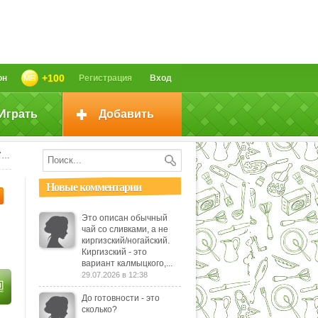
+100
он
Регистрация
Вход
Играть
Добавить
%
Новые комментарии
Это описан обычный
чай со сливками, а не
киргизский/ногайский.
Киргизский - это
вариант калмыцкого,...
29.07.2026 в 12:38
До готовности - это
сколько?