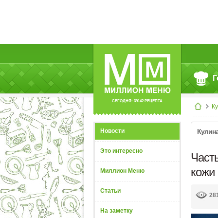
Г
СЕГОДНЯ: 39142 РЕЦЕПТА
К
Новости
Кулин
Это интересно
Част
кожи
Миллион Меню
Статьи
28
На заметку