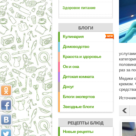
Здоровое питание
БЛОГИ
Кулинария
Домоводство
услугами
Красота и здоровье
категори
половина
Он и она
раз за п
Детская комната
Медики 
кремом. 
Досуг
средства
Блоги экспертов
Источни
Звездные блоги
РЕЦЕПТЫ БЛЮД
Новые рецепты