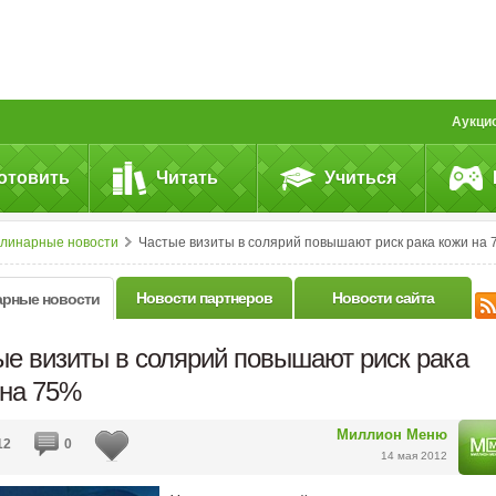
Аукци
отовить
Читать
Учиться
улинарные новости
Частые визиты в солярий повышают риск рака кожи на 75
Новости партнеров
Новости сайта
арные новости
ые визиты в солярий повышают риск рака
 на 75%
Миллион Меню
12
0
14 мая 2012