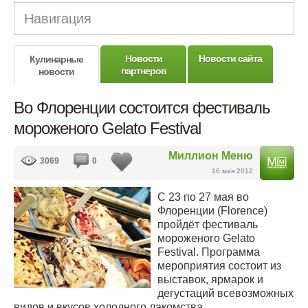
Навигация
Новости
Новости сайта
Кулинарные
партнеров
новости
Во Флоренции состоится фестиваль
мороженого Gelato Festival
Миллион Меню
3069
0
16 мая 2012
С 23 по 27 мая во
Флоренции (Florence)
пройдёт фестиваль
мороженого Gelato
Festival. Программа
мероприятия состоит из
выставок, ярмарок и
дегустаций всевозможных
видов и вкусов холодного лакомства.