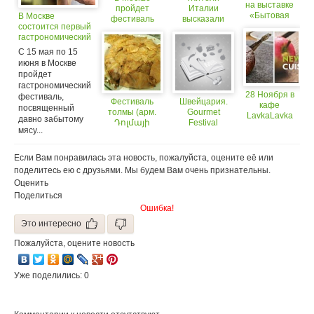
на выставке
пройдет
Италии
«Бытовая
В Москве
фестиваль
высказали
техника»
состоится первый
мороженого
протест против
состоится
гастрономический
строительства
Food Fashion
фестиваль,
Макдональдса
С 15 мая по 15
Day!
посвященный
во Флоренции
июня в Москве
цесарке
пройдет
гастрономический
28 Ноября в
фестиваль,
Фестиваль
Швейцария.
кафе
посвященный
толмы (арм.
Gourmet
LavkaLavka
давно забытому
Դոլմայի
Festival
состоится
мясу...
փառատոն)
закрытый
— ежегодный
семинар о
всеармянский
Если Вам понравилась эта новость, пожалуйста, оцените её или
Новой
фестиваль
Нордической
поделитесь ею с друзьями. Мы будем Вам очень признательны.
национальной
Кухне
Оценить
кухни.
Поделиться
Ошибка!
Это интересно
Пожалуйста, оцените новость
Уже поделились: 0