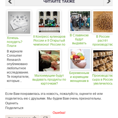
ЧИТАЙТЕ ТАКЖЕ
В Славянске
II Конгресс кулинаров
В России
Хочешь
будут
России и II Открытый
растёт
похудеть?
выдавать
чемпионат России по
производство
Плати
продукты по
поварскому искусству
полбы
наличными!
карточкам
В журнале
на Международном
Consumer
Кулинарном Салоне
Research
«МИР
опубликовано
РЕСТОРАНА&ОТЕЛЯ»
любопытное
исследование.
Беременным
Малоимущим будут
Производство
Те покупатели,
и кормящим
выдавать продукты по
сыра в России
которые...
женщинам в
карточкам?
увеличилось
Москве
на 18%
будут
выдавать
Если Вам понравилась эта новость, пожалуйста, оцените её или
продуктовые
поделитесь ею с друзьями. Мы будем Вам очень признательны.
наборы
Оценить
Поделиться
Ошибка!