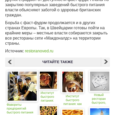
закрытию популярных заведений быстрого питания
власти объясняют заботой о здоровье британских
граждан.
Борьба с фаст-фудом продолжается и в других
странах Европы. Так, в Швейцарии готовы пойти на
крайние меры – местные власти собираются закрыть
все рестораны сети «Макдоналдс» на территории
страны.
Источник:
restoranoved.ru
ЧИТАЙТЕ ТАКЖЕ
Институт
Новый
Институт
быстрого
ресторан
быстрого
питания:
быстрого,
питания: как
чудо-
Фавориты
но здорового
приготовить три
сковорода
предприятий
питания
блюда из
быстрого питания
обещает