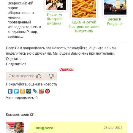
свинины?
Всероссийский
революцию
опрос
в мире фаст-
фуда
общественного
Институт
мнения,
быстрого
Весна в
проведенный
Одна из сетей
питания:
Лондоне
быстрого питания
исследовательским
простые
выпустила
холдингом Ромир,
рецепты
низкокалорийный
выявил...
для
картофель фри
духовки
Если Вам понравилась эта новость, пожалуйста, оцените её или
поделитесь ею с друзьями. Мы будем Вам очень признательны.
Оценить
Поделиться
Ошибка!
Это интересно
Пожалуйста, оцените новость
Уже поделились: 0
Комментарии (2):
laragazza
25 мая 2012