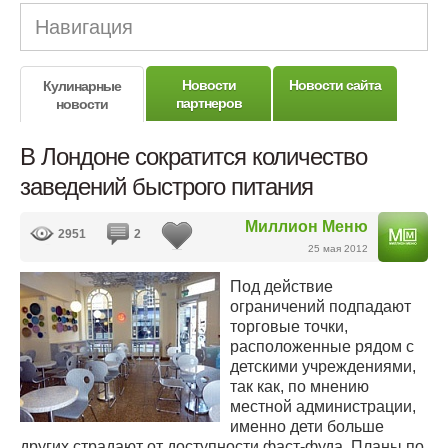
Навигация
Новости
Новости сайта
Кулинарные
партнеров
новости
В Лондоне сократится количество
заведений быстрого питания
Миллион Меню
2951
2
25 мая 2012
Под действие
ограничений подпадают
торговые точки,
расположенные рядом с
детскими учреждениями,
так как, по мнению
местной администрации,
именно дети больше
других страдают от доступности фаст-фуда. Планы по