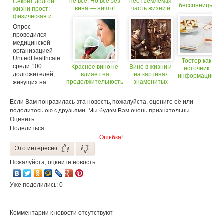
не все. Но все без
неотъемлемая
Секрет долгой
бессонницы
вина — ничто!
часть жизни и
жизни прост:
снотворное
культуры
физическая и
не властно
апулийцев!
эмоциональная
Опрос
активность
проводился
медицинской
организацией
UnitedHealthcare
Тостер как
среди 100
Красное вино не
Вино в жизни и
источник
долгожителей,
влияет на
на картинах
информации
продолжительность
знаменитых
живущих на...
жизни (18+)
голландских
художников 17
Если Вам понравилась эта новость, пожалуйста, оцените её или
века
поделитесь ею с друзьями. Мы будем Вам очень признательны.
Оценить
Поделиться
Ошибка!
Это интересно
Пожалуйста, оцените новость
Уже поделились: 0
Комментарии к новости отсутствуют