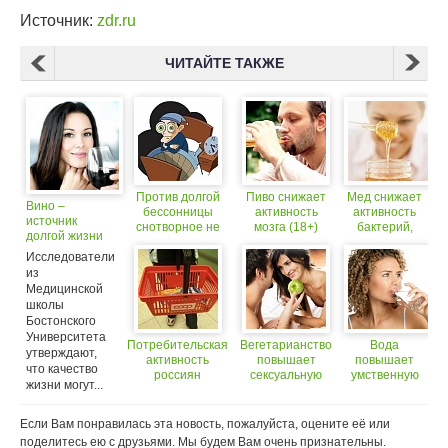
Источник:
zdr.ru
ЧИТАЙТЕ ТАКЖЕ
Против долгой
Пиво снижает
Мед снижает
Вино –
бессонницы
активность
активность
источник
снотворное не
мозга (18+)
бактерий,
долгой жизни
властно
устойчивых к
Исследователи
антибиотикам
из
Медицинской
школы
Бостонского
Университета
Потребительская
Вегетарианство
Вода
утверждают,
активность
повышает
повышает
что качество
россиян
сексуальную
умственную
жизни могут...
снизилась
активность
активность на
14 процентов
Если Вам понравилась эта новость, пожалуйста, оцените её или
поделитесь ею с друзьями. Мы будем Вам очень признательны.