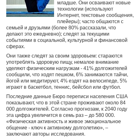
младше. Они осваивают новые
технологии (используют
Интернет, текстовые сообщения,
плейеры); часто общаются с
семьей и друзьями (более 80% рассказали, что
делают это ежедневно); следят за текущими
событиями в социальной, культурной и финансовой
сферах.
Они также следят за своим здоровьем: стараются
употреблять здоровую пищу, немалое внимание
уделяют физическим нагрузкам - 41% долгожителей
сообщили, что ходят пешком, 6% занимаются тайчи,
йогой или медитируют, 4% ездят на велосипеде, 5%
играют в баскетбол, теннис, бейсбол или футбол.
Последние данные Бюро переписи населения США
показывают, что в этой стране проживают около 84
000 долгожителей. Согласно прогнозам, к 2040 году
эта цифра увеличится в семь раз – до 580 000.
«Физическая активность и живое эмоциональное
общение - ключ к активному долголетию», –
заключают авторы исследования.