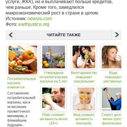
услуги, ЖКХ), но и выплачивают больше кредитов,
чем раньше. Кроме того, замедлился
макроэкономический рост в стране в целом.
Источник:
newsru.com
Фото:
earthjustice.org
ЧИТАЙТЕ ТАКЖЕ
Утверждена
Вегетарианство
Вода
потребительская
повышает
повышает
Потребительская
корзина на 5 лет
сексуальную
умственную
корзина
вперед
активность
активность на
изменится
14 процентов
Составление
потребительской
корзины, как и
исчисление
прожиточного
Пиво снижает
Мед снижает
Секрет долгой
минимума, в
активность мозга
активность
жизни прост:
ближайшем
(18+)
бактерий,
физическая и
будущем...