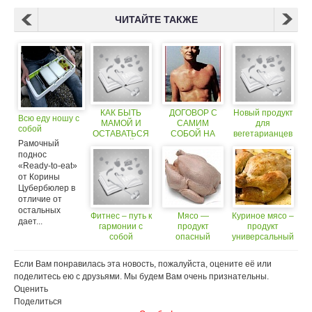
ЧИТАЙТЕ ТАКЖЕ
КАК БЫТЬ
ДОГОВОР С
Новый продукт
Всю еду ношу с
МАМОЙ И
САМИМ
для
собой
ОСТАВАТЬСЯ
СОБОЙ НА
вегетарианцев
Рамочный
СОБОЙ.
ВЫГОДНЫХ
поднос
ДЛЯ СЕБЯ
УСЛОВИЯХ.
«Ready-to-eat»
от Корины
Цубербюлер в
отличие от
остальных
Фитнес – путь к
Мясо —
Куриное мясо –
дает...
гармонии с
продукт
продукт
собой
опасный
универсальный
Если Вам понравилась эта новость, пожалуйста, оцените её или
поделитесь ею с друзьями. Мы будем Вам очень признательны.
Оценить
Поделиться