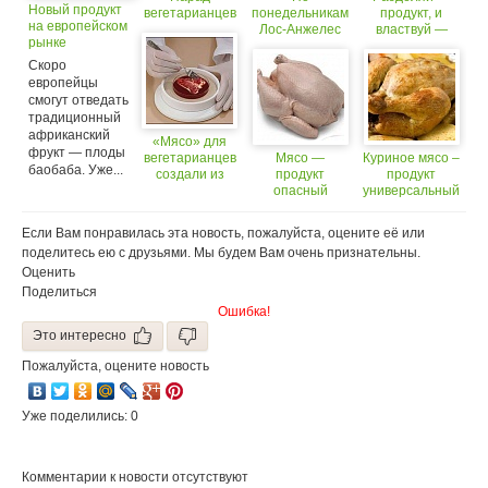
Новый продукт
вегетарианцев
понедельникам
продукт, и
на европейском
Лос-Анжелес
властвуй —
рынке
будет городом
над собой
вегетарианцев
Скоро
европейцы
смогут отведать
традиционный
африканский
«Мясо» для
фрукт — плоды
вегетарианцев
Мясо —
Куриное мясо –
баобаба. Уже...
создали из
продукт
продукт
овощей
опасный
универсальный
Если Вам понравилась эта новость, пожалуйста, оцените её или
поделитесь ею с друзьями. Мы будем Вам очень признательны.
Оценить
Поделиться
Ошибка!
Это интересно
Пожалуйста, оцените новость
Уже поделились: 0
Комментарии к новости отсутствуют