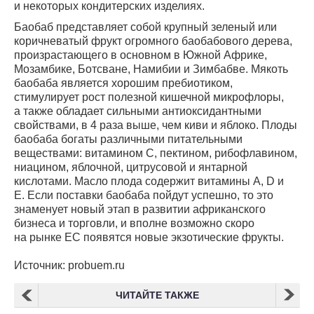
и некоторых кондитерских изделиях.
Баобаб представляет собой крупный зеленый или
коричневатый фрукт огромного баобабового дерева,
произрастающего в основном в Южной Африке,
Мозамбике, Ботсване, Намибии и Зимбабве. Мякоть
баобаба является хорошим пребиотиком,
стимулирует рост полезной кишечной микрофлоры,
а также обладает сильными антиоксидантными
свойствами, в 4 раза выше, чем киви и яблоко. Плоды
баобаба богаты различными питательными
веществами: витамином С, пектином, рибофлавином,
ниацином, яблочной, цитрусовой и янтарной
кислотами. Масло плода содержит витамины A, D и
E. Если поставки баобаба пойдут успешно, то это
знаменует новый этап в развитии африканского
бизнеса и торговли, и вполне возможно скоро
на рынке ЕС появятся новые экзотические фрукты.
Источник: probuem.ru
ЧИТАЙТЕ ТАКЖЕ