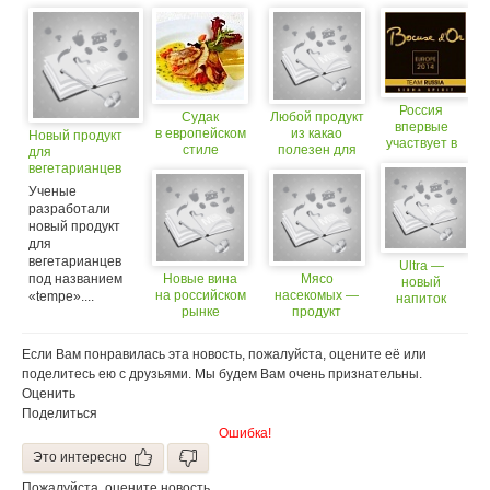
Россия
Судак
Любой продукт
впервые
в европейском
из какао
Новый продукт
участвует в
стиле
полезен для
для
европейском
здоровья
вегетарианцев
отборочном
Ученые
туре
разработали
конкурса
Bocuse d’Or
новый продукт
для
вегетарианцев
Ultra —
под названием
Новые вина
Мясо
новый
на российском
насекомых —
«tempe»....
напиток
рынке
продукт
от Coca-
массового
Cola
спроса?
Если Вам понравилась эта новость, пожалуйста, оцените её или
поделитесь ею с друзьями. Мы будем Вам очень признательны.
Оценить
Поделиться
Ошибка!
Это интересно
Пожалуйста, оцените новость