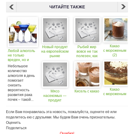
ЧИТАЙТЕ ТАКЖЕ
Какао
Новый продукт
Рыбий жир
с мороженым
Любой алкоголь
на европейском
вовсе не так
(2)
не только
рынке
полезен, как
вреден, но и
нам говорили!
полезен
Небольшое
количество
алкоголя в день
помогает
снизить
Какао
вероятность
Мясо
Кисель с какао
с мороженым
развития рака
насекомых —
почек – такой...
продукт
массового
спроса?
Если Вам понравилась эта новость, пожалуйста, оцените её или
поделитесь ею с друзьями. Мы будем Вам очень признательны.
Оценить
Поделиться
Ошибка!