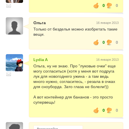
0
0
Ольга
16 января 2013
Только от безделья можно изобретать такие
вещи.
0
0
Lydia A
16 января 2013
Ольга, ну не знаю. Про "луковые очки" еще
могу согласиться (хотя у меня вот подруга
лук для новогоднего ужина - а там ведь
много нужно, согласитесь, - резала в очках
для сноуборда. Зато глаза не болели!))
А вот контейнер для бананов - это просто
супервещь!
0
0