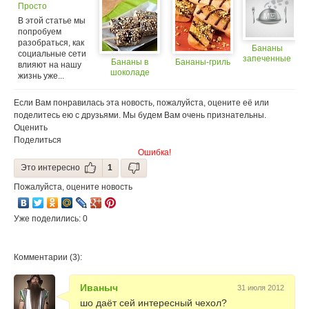
Просто
перестаньте
В этой статье мы
врать в прошлом.
попробуем
разобраться, как
Бананы
социальные сети
запеченные
Бананы в
Бананы-гриль
влияют на нашу
шоколаде
жизнь уже...
Если Вам понравилась эта новость, пожалуйста, оцените её или
поделитесь ею с друзьями. Мы будем Вам очень признательны.
Оценить
Поделиться
Ошибка!
Это интересно
1
Пожалуйста, оцените новость
Уже поделились: 0
Комментарии (3):
Иваныч
31 июля 2012
шо даёт сей интересный чехол?