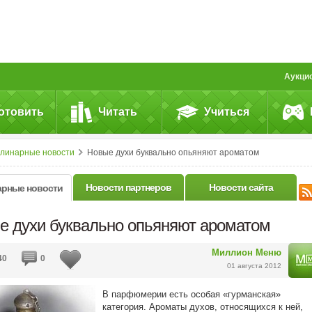
Аукци
отовить
Читать
Учиться
улинарные новости
Новые духи буквально опьяняют ароматом
Новости партнеров
Новости сайта
арные новости
е духи буквально опьяняют ароматом
Миллион Меню
40
0
01 августа 2012
В парфюмерии есть особая «гурманская»
категория. Ароматы духов, относящихся к ней,