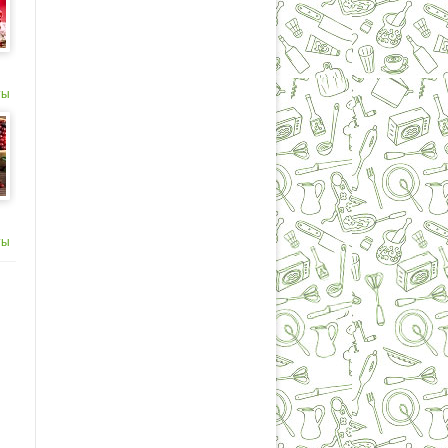
ты
ты