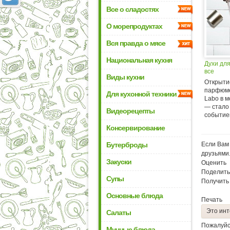
Все о сладостях
О морепродуктах
Вся правда о мясе
Национальная кухня
Духи для
все
Виды кухни
Открыти
парфюме
Для кухонной техники
Labo в 
— стало
Видеорецепты
событием
Консервирование
Бутерброды
Если Вам 
друзьями
Закуски
Оценить
Поделить
Супы
Получить
Основные блюда
Печать
Это инт
Салаты
Пожалуйс
Мучные блюда