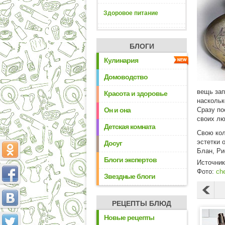
Здоровое питание
БЛОГИ
Кулинария
Домоводство
вещь зап
Красота и здоровье
наскольк
Он и она
Сразу по
своих лю
Детская комната
Свою кол
эстетки 
Досуг
Блан, Ри
Блоги экспертов
Источни
Фото:
che
Звездные блоги
РЕЦЕПТЫ БЛЮД
Новые рецепты