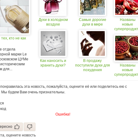
Духи в холодном
Самые дорогие
Названы
воздухе
духи в мире
новые
суперпродук
 тех, кто не как
е отдела
рной марки Le
московском ЦУМе
Как наносить и
В продажу
 историческим
хранить духи?
поступили духи для
Названы
 для...
похудения
новые
суперпродук
понравилась эта новость, пожалуйста, оцените её или поделитесь ею с
. Мы будем Вам очень признательны.
ся
 код
Ошибка!
ересно
та, оцените новость