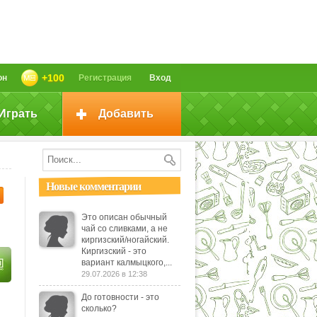
+100
он
Регистрация
Вход
Играть
Добавить
Новые комментарии
Это описан обычный
чай со сливками, а не
киргизский/ногайский.
Киргизский - это
вариант калмыцкого,...
29.07.2026 в 12:38
До готовности - это
сколько?