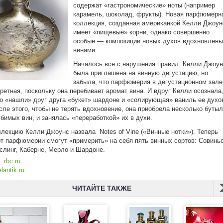
содержат «гастрономические» ноты (например
карамель, шоколад, фрукты). Новая парфюмерн
коллекция, созданная американкой Келли Джоун
имеет «пищевые» корни, однако совершенно
особые — композиции новых духов вдохновлены
винами.
Началось все с нарушения правил: Келли Джоу
была приглашена на винную дегустацию, но
забыла, что парфюмерия в дегустационном зал
ретная, поскольку она перебивает аромат вина. И вдруг Келли осознала
о «нашли» друг друга «букет» шардоне и «солирующая» ваниль ее духо
сле этого, чтобы не терять вдохновение, она приобрела несколько бутыл
бимых вин, и занялась «переработкой» их в духи.
лекцию Келли Джоунс назвала Notes of Vine («Винные нотки»). Теперь
от парфюмерии смогут «примерить» на себя пять винных сортов: Совинь
слинг, Каберне, Мерло и Шардоне.
к:
rbc.ru
lantik.ru
ЧИТАЙТЕ ТАКЖЕ