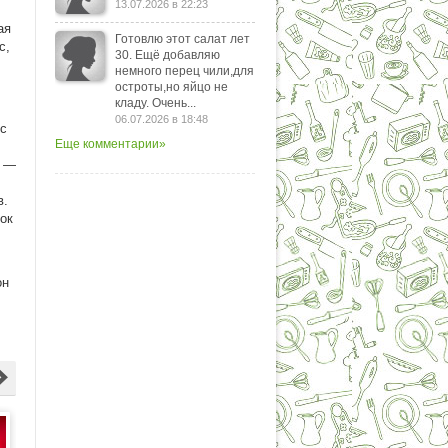
13.07.2026 в 22:23
ая
Готовлю этот салат лет
с,
30. Ещё добавляю
немного перец чили,для
остроты,но яйцо не
кладу. Очень...
06.07.2026 в 18:48
нс
Еще комментарии»
е —
,
в.
ок
он