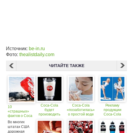
Источник:
be-in.ru
Фото:
thealistdaily.com
ЧИТАЙТЕ ТАКЖЕ
Coca-Cola
Coca-Cola
Рекламу
10
будет
«позаботилась»
продукции
«страшных»
производить
о простой воде
Coca-Cola
фактов о Coca
молоко
посчитали
Cola
Во многих
сексистской
штатах США
дорожная