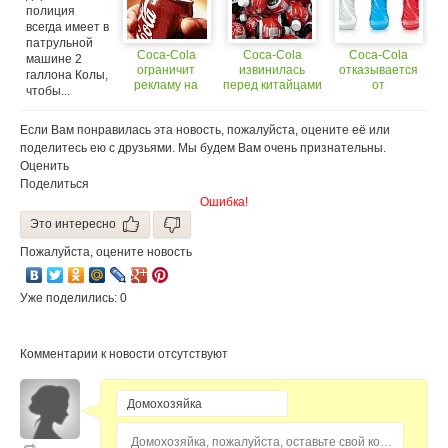
полиция
всегда имеет в
патрульной
Coca-Cola
Coca-Cola
Coca-Cola
машине 2
ограничит
извинилась
отказывается
галлона Колы,
рекламу на
перед китайцами
от
чтобы...
российском ТВ
использования
спорного
Если Вам понравилась эта новость, пожалуйста, оцените её или
ингредиента
поделитесь ею с друзьями. Мы будем Вам очень признательны.
Оценить
Поделиться
Ошибка!
Это интересно
Пожалуйста, оцените новость
Уже поделились: 0
Комментарии к новости отсутствуют
Домохозяйка, пожалуйста, оставьте свой комментарий...