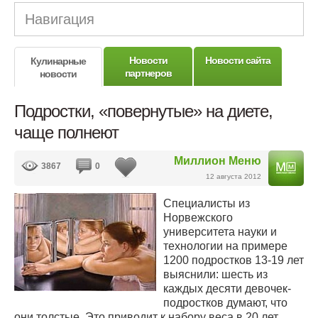
Навигация
Новости
Новости сайта
Кулинарные
партнеров
новости
Подростки, «повернутые» на диете,
чаще полнеют
Миллион Меню
3867
0
12 августа 2012
Специалисты из
Норвежского
университета науки и
технологии на примере
1200 подростков 13-19 лет
выяснили: шесть из
каждых десяти девочек-
подростков думают, что
они толстые. Это приводит к набору веса в 20 лет.