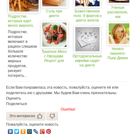
Ученые
Соль при
Божественное
рассказали,
диете
тело: 9 фактов о
Подростки,
как
диете ангела
которые едят
правильно
много жирного,
есть
рискуют
сладости
Подростки,
впоследствии
на диете
которые
потерять память
включают в
рацион слишком
Ничего
большое
Тушеное Мясо
лишнего:
количество
с Овощами.
Ортодоксальные
Пьер Дюкан
Рецепт для
еврейки сидят
жирных
о своей
тех, кто на
на диете
продуктов,
диете
Диете!
рискуют
потерять...
Если Вам понравилась эта новость, пожалуйста, оцените её или
поделитесь ею с друзьями. Мы будем Вам очень признательны.
Оценить
Поделиться
Ошибка!
Это интересно
Пожалуйста, оцените новость