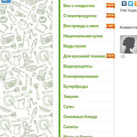
Все о сладостях
Уже поде
О морепродуктах
Вся правда о мясе
Коммента
Национальная кухня
Виды кухни
Для кухонной техники
Видеорецепты
Консервирование
Бутерброды
Закуски
Супы
Основные блюда
Салаты
Мучные блюда