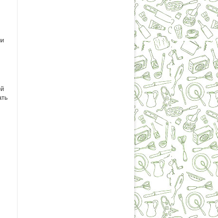
ши
ей
ать