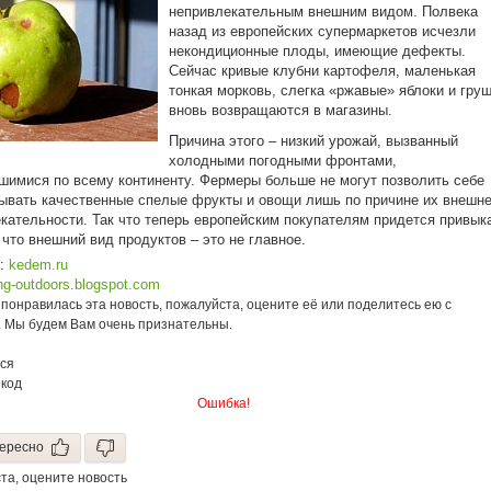
непривлекательным внешним видом. Полвека
назад из европейских супермаркетов исчезли
некондиционные плоды, имеющие дефекты.
Сейчас кривые клубни картофеля, маленькая
тонкая морковь, слегка «ржавые» яблоки и гру
вновь возвращаются в магазины.
Причина этого – низкий урожай, вызванный
холодными погодными фронтами,
шимися по всему континенту. Фермеры больше не могут позволить себе
ывать качественные спелые фрукты и овощи лишь по причине их внешн
кательности. Так что теперь европейским покупателям придется привык
 что внешний вид продуктов – это не главное.
к:
kedem.ru
ng-outdoors.blogspot.com
понравилась эта новость, пожалуйста, оцените её или поделитесь ею с
. Мы будем Вам очень признательны.
ся
 код
Ошибка!
ересно
та, оцените новость