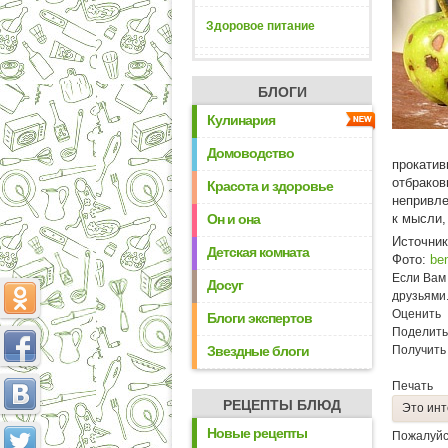
Здоровое питание
БЛОГИ
Кулинария
Домоводство
прокатив
отбраков
Красота и здоровье
непривле
Он и она
к мысли,
Источни
Детская комната
Фото:
be
Если Вам 
Досуг
друзьями
Оценить
Блоги экспертов
Поделить
Звездные блоги
Получить
Печать
РЕЦЕПТЫ БЛЮД
Это инт
Новые рецепты
Пожалуйс