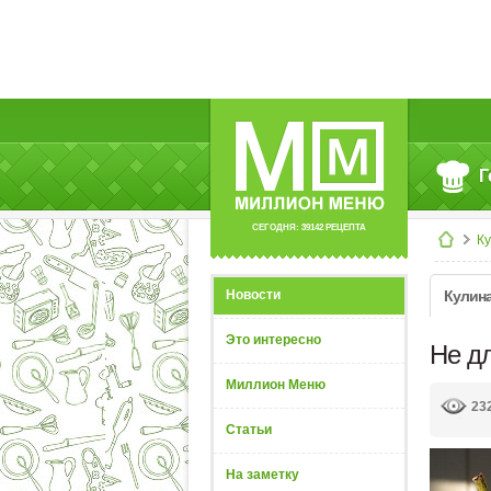
Г
СЕГОДНЯ: 39142 РЕЦЕПТА
К
Новости
Кулин
Это интересно
Не д
Миллион Меню
23
Статьи
На заметку