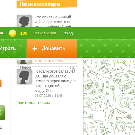
Новые комментарии
Это описан обычный
чай со сливками, а не
киргизский/ногайский.
Киргизский - это
+100
он
Регистрация
Вход
вариант калмыцкого,...
29.07.2026 в 12:38
Играть
Добавить
До готовности - это
сколько?
13.07.2026 в 22:23
Готовлю этот салат лет
30. Ещё добавляю
немного перец чили,для
остроты,но яйцо не
кладу. Очень...
06.07.2026 в 18:48
Еще комментарии»
ах