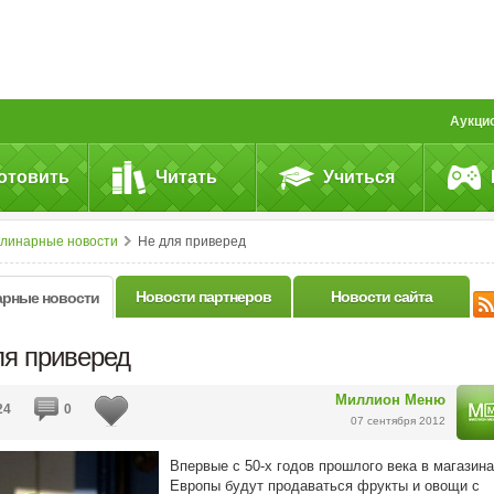
Аукци
отовить
Читать
Учиться
улинарные новости
Не для приверед
Новости партнеров
Новости сайта
арные новости
ля приверед
Миллион Меню
24
0
07 сентября 2012
Впервые с 50-х годов прошлого века в магазин
Европы будут продаваться фрукты и овощи с