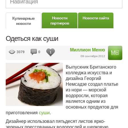
Навигация
Новости
Новости сайта
Кулинарные
партнеров
новости
Одеться как суши
Миллион Меню
3079
0
1
09 сентября 2012
Выпускник Британского
колледжа искусства и
дизайна Георгий
Немсадзе создал платье
из нори — морской
водоросли, которая
является одним из
основных продуктов для
приготовления
суши
.
Дизайнер использовал пятьдесят листов ярко-
зеленых прессованных водорослей и шелковую