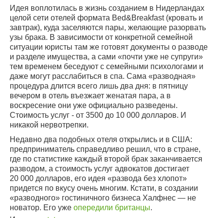
Идея воплотилась в жизнь созданием в Нидерландах
целой сети отелей формата Bed&Breakfast (кровать и
завтрак), куда заселяются пары, желающие разорвать
узы брака. В зависимости от конкретной семейной
ситуации юристы там же готовят документы о разводе
и разделе имущества, а сами «почти уже не супруги»
тем временем беседуют с семейными психологами и
даже могут расслабиться в спа. Сама «разводная»
процедура длится всего лишь два дня: в пятницу
вечером в отель въезжает женатая пара, а в
воскресение они уже официально разведены.
Стоимость услуг - от 3500 до 10 000 долларов. И
никакой нервотрепки.
Недавно два подобных отеля открылись и в США:
предприниматель справедливо решил, что в стране,
где по статистике каждый второй брак заканчивается
разводом, а стоимость услуг адвокатов достигает
20 000 долларов, его идея «развода без хлопот»
придется по вкусу очень многим. Кстати, в создании
«разводного» гостиничного бизнеса Халфнес — не
новатор. Его уже
опередили британцы
.