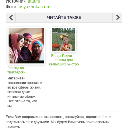
Источник:
tata.ru
Фото:
psyazbuka.com
ЧИТАЙТЕ ТАКЖЕ
Ягоды Годжи —
развод для
желающих быстро
Развод по-
похудеть. Вся правда
твиттерски
о «чудо-ягодах»
Интернет-
технологии проникли
во все сферы жизни,
включая даже
интимную сферу.
Нет, это не то, что
вы...
Если Вам понравилась эта новость, пожалуйста, оцените её или
поделитесь ею с друзьями. Мы будем Вам очень признательны.
Оценить