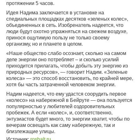
протяжении 5 часов.
Идея Надима заключается в установке на
спедиальных площадках десятков «зеленых колес»,
объединенных в сеть. Изобренатель надеется, что
люди будут охотно упражняться на свежем воздухе,
принося ощутимую пользу не только своему
организму, но и планете в целом.
«Наше общество слабо осознает, сколько на самом
деле энергии оно потребляет – и сколько усилий
приходится прилагать, чтобы добыть эту энергию из
природных ресурсов», — говорит Надим. «Зеленые
колеса» — это способ восстановить, по крайней мере,
хотя бы часть затраченной человеком энергии.
Надим надеется, что ему удастся соорудить первое
«колесо» на набережной в Бейруте — она пользуется
популярностью у любителей оздоровительных
пробежек. А если «колес», и, соответственно,
энтузиастов будет много, то энергии хватит, чтобы по
вечерам освещать как саму набережную, так и
близлежащие улицы.
Источник:
rosbalt.ru