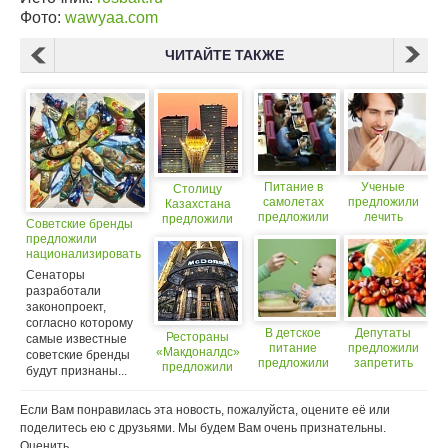
Фото:
wawyaa.com
ЧИТАЙТЕ ТАКЖЕ
Питание в
Ученые
Столицу
самолетах
предложили
Казахстана
предложили
лечить
предложили
Советские бренды
сделать
аппендицит
«прикрыть»
предложили
платным
без
национализировать
операции
Сенаторы
разработали
законопроект,
согласно которому
В детское
Депутаты
Рестораны
самые известные
питание
предложили
«Макдоналдс»
советские бренды
предложили
запретить
предложили
будут признаны...
добавлять
использовать
открывать… в
чеснок
пальмовое
храмах
масло
Если Вам понравилась эта новость, пожалуйста, оцените её или
поделитесь ею с друзьями. Мы будем Вам очень признательны.
Оценить