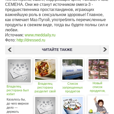
СЕМЕНА. Они же станут источником омега-3 -
предшественника простагландинов, играющих
важнейшую роль в сексуальном здоровье! Главное,
как отмечает Маз Пугой, употреблять перечисленные
продукты в свежем виде, тогда вы будете полны сил и
любви.
Источник:
www.meddaily.ru
Фото:
http://dressed.ru
ЧИТАЙТЕ ТАКЖЕ
Новый
Владелец
Список
Владелец
список
ресторана
запрещенных
ресторана был
продуктов,
разделит свой
продуктов
избит
попавших
бизнес с любым,
изменен
недовольным
под запрет
кто съест
Казалось бы,
клиентом
огромный
до чего мирное
буррито
дело ―
держать