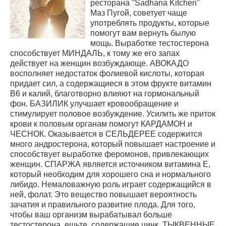
ресторана "Sadhana Kitchen"
Маз Пугой, советует чаще
употреблять продукты, которые
помогут вам вернуть былую
мощь. Выработке тестостерона
способствует МИНДАЛЬ, к тому же его запах
действует на женщин возбуждающе. АВОКАДО
восполняет недостаток фолиевой кислоты, которая
придает сил, а содержащиеся в этом фрукте витамин
В6 и калий, благотворно влияют на гормональный
фон. БАЗИЛИК улучшает кровообращение и
стимулирует половое возбуждение. Усилить же приток
крови к половым органам помогут КАРДАМОН и
ЧЕСНОК. Оказывается в СЕЛЬДЕРЕЕ содержится
много андростерона, который повышает настроение и
способствует выработке феромонов, привлекающих
женщин. СПАРЖА является источником витамина Е,
который необходим для хорошего сна и нормального
либидо. Немаловажную роль играет содержащийся в
ней, фолат. Это вещество повышает вероятность
зачатия и правильного развитие плода. Для того,
чтобы ваш организм вырабатывал больше
тестостерона, ешьте, содержащие цинк, ТЫКВЕННЫЕ