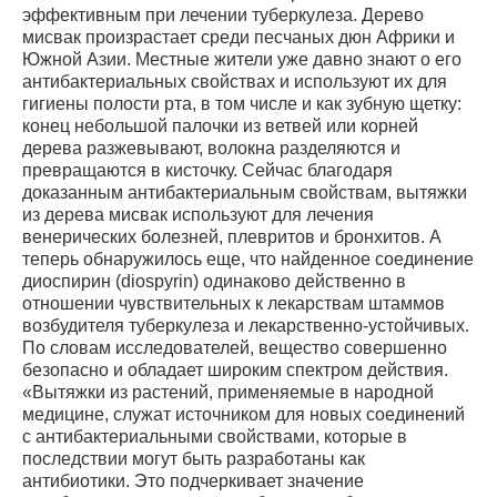
эффективным при лечении туберкулеза. Дерево
мисвак произрастает среди песчаных дюн Африки и
Южной Азии. Местные жители уже давно знают о его
антибактериальных свойствах и используют их для
гигиены полости рта, в том числе и как зубную щетку:
конец небольшой палочки из ветвей или корней
дерева разжевывают, волокна разделяются и
превращаются в кисточку. Сейчас благодаря
доказанным антибактериальным свойствам, вытяжки
из дерева мисвак используют для лечения
венерических болезней, плевритов и бронхитов. А
теперь обнаружилось еще, что найденное соединение
диоспирин (diospyrin) одинаково действенно в
отношении чувствительных к лекарствам штаммов
возбудителя туберкулеза и лекарственно-устойчивых.
По словам исследователей, вещество совершенно
безопасно и обладает широким спектром действия.
«Вытяжки из растений, применяемые в народной
медицине, служат источником для новых соединений
с антибактериальными свойствами, которые в
последствии могут быть разработаны как
антибиотики. Это подчеркивает значение