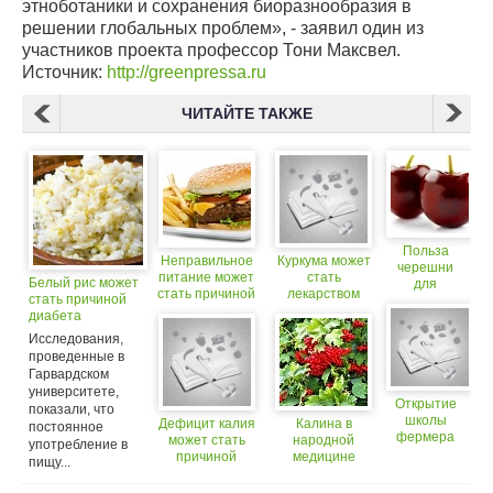
этноботаники и сохранения биоразнообразия в
решении глобальных проблем», - заявил один из
участников проекта профессор Тони Максвел.
Источник:
http://greenpressa.ru
ЧИТАЙТЕ ТАКЖЕ
Польза
Неправильное
Куркума может
черешни
питание может
стать
Белый рис может
для
стать причиной
лекарством
стать причиной
организма и
бесплодия
от диабета
диабета
применение
и ожирения
в народной
Исследования,
медицине
проведенные в
Гарвардском
университете,
Открытие
показали, что
школы
Дефицит калия
Калина в
постоянное
фермера
может стать
народной
употребление в
причиной
медицине
пищу...
гипертонии