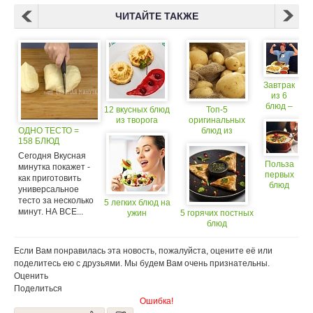
ЧИТАЙТЕ ТАКЖЕ
Завтрак
из 6
блюд –
12 вкусных блюд
Топ-5
за 12
из творога
оригинальных
минут
ОДНО ТЕСТО =
блюд из
158 БЛЮД
картофеля
Сегодня Вкусная
Польза
минутка покажет -
первых
как приготовить
блюд
универсальное
тесто за несколько
5 легких блюд на
минут. НА ВСЕ...
ужин
5 горячих постных
блюд
Если Вам понравилась эта новость, пожалуйста, оцените её или
поделитесь ею с друзьями. Мы будем Вам очень признательны.
Оценить
Поделиться
Ошибка!