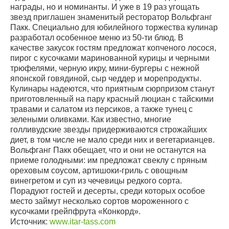
награды, но и номинанты. И уже в 19 раз угощать
звезд приглашен знаменитый ресторатор Вольфганг
Пакк. Специально для юбилейного торжества кулинар
разработал особенное меню из 50-ти блюд. В
качестве закусок гостям предложат копченого лосося,
пирог с кусочками маринованной курицы и черными
трюфелями, черную икру, мини-бургеры с нежной
японской говядиной, сыр чеддер и морепродукты.
Кулинары надеются, что приятным сюрпризом станут
приготовленный на пару красный люциан с тайскими
травами и салатом из персиков, а также тунец с
зелеными оливками. Как известно, многие
голливудские звезды придерживаются строжайших
диет, в том числе не мало среди них и вегетарианцев.
Вольфганг Пакк обещает, что и они не останутся на
приеме голодными: им предложат свеклу с пряным
ореховым соусом, артишоки-гриль с овощным
винегретом и суп из чечевицы редкого сорта.
Порадуют гостей и десерты, среди которых особое
место займут несколько сортов мороженного с
кусочками грейпфрута «Конкорд».
Источник:
www.itar-tass.com