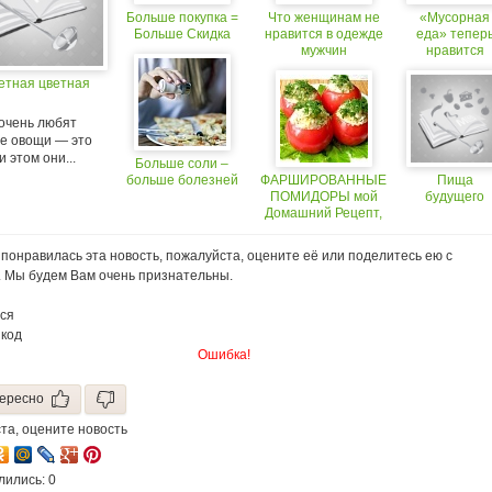
Больше покупка =
Что женщинам не
«Мусорная
Больше Скидка
нравится в одежде
еда» тепер
мужчин
нравится
Минздраву
етная цветная
Англии
 очень любят
е овощи — это
и этом они...
Больше соли –
больше болезней
ФАРШИРОВАННЫЕ
Пища
ПОМИДОРЫ мой
будущего
Домашний Рецепт,
который всем
Нравится!
понравилась эта новость, пожалуйста, оцените её или поделитесь ею с
. Мы будем Вам очень признательны.
ся
 код
Ошибка!
ересно
та, оцените новость
лились: 0