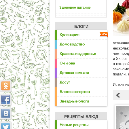
Здоровое питание
БЛОГИ
Кулинария
особенно
Домоводство
нескольк
Красота и здоровье
чем прод
и Skitle
Он и она
в которо
закономе
Детская комната
подали, 
Досуг
Источни
Блоги экспертов
Звездные блоги
РЕЦЕПТЫ БЛЮД
Новые рецепты