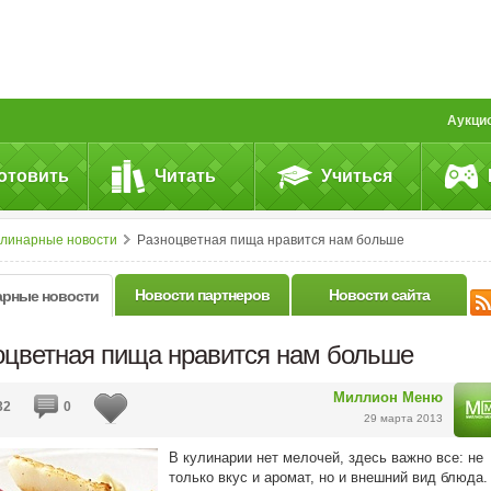
Аукци
отовить
Читать
Учиться
улинарные новости
Разноцветная пища нравится нам больше
Новости партнеров
Новости сайта
арные новости
оцветная пища нравится нам больше
Миллион Меню
32
0
29 марта 2013
В кулинарии нет мелочей, здесь важно все: не
только вкус и аромат, но и внешний вид блюда.