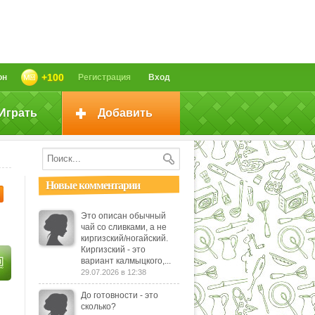
+100
он
Регистрация
Вход
Играть
Добавить
Новые комментарии
Это описан обычный
чай со сливками, а не
киргизский/ногайский.
Киргизский - это
вариант калмыцкого,...
29.07.2026 в 12:38
До готовности - это
сколько?