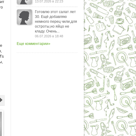
бит
13.07.2026 в 22:23
то
Готовлю этот салат лет
30. Ещё добавляю
немного перец чили,для
остроты,но яйцо не
кладу. Очень...
06.07.2026 в 18:48
Еще комментарии»
бе
в,
's
ы,