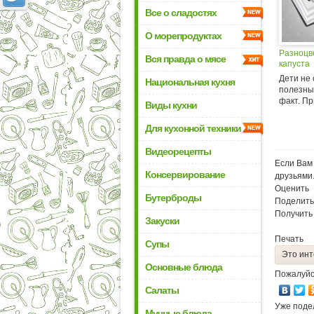
Все о сладостях
О морепродуктах
Разноцв
Вся правда о мясе
капуста
Дети не
Национальная кухня
полезны
факт. Пр
Виды кухни
Для кухонной техники
Видеорецепты
Если Вам 
Консервирование
друзьями
Оценить
Бутерброды
Поделить
Получить
Закуски
Печать
Супы
Это инт
Основные блюда
Пожалуйс
Салаты
Уже поде
Мучные блюда