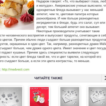
Недаром говорят: «То, что выбирают глаза, лю
и желудок». Американские ученые выяснили, ч
одноцветные блюда вызывают у нас меньший
аппетит, чем те, цветовая палитра которых
разнообразна. И чем больше разноцветных
ингредиентов в блюде, будь это салат, суп или
десерт, тем больший аппетит оно вызывает.
Некоторые производители учитывают такие
сти человеческого восприятия и выпускают продукты, сочетающие в се
о цветов. Причем обычно люди съедают больше разноцветных продукто
уктов, окрашенных в один цвет. Так, например, разноцветных драже M&M
s съедают больше, чем драже одного цвета. Имеет значение и цвет посуд
й подают кушанье. Причем здесь специалисты выявили следующую
рность: если цвет блюда такой же, что и цвет тарелки, на которой его
его съедают больше, а если эти цвета контрастны, то меньше.
к:
http://medvesti.com
ЧИТАЙТЕ ТАКЖЕ