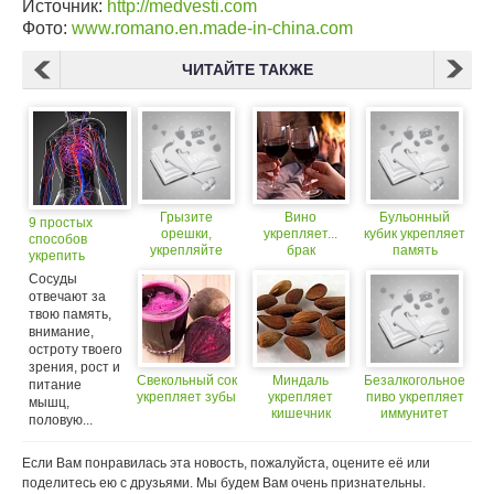
Источник:
http://medvesti.com
Фото:
www.romano.en.made-in-china.com
ЧИТАЙТЕ ТАКЖЕ
Грызите
Вино
Бульонный
9 простых
орешки,
укрепляет...
кубик укрепляет
способов
укрепляйте
брак
память
укрепить
сердце
сосуды
Сосуды
и сосуды
отвечают за
твою память,
внимание,
остроту твоего
зрения, рост и
Свекольный сок
Миндаль
Безалкогольное
питание
укрепляет зубы
укрепляет
пиво укрепляет
мышц,
кишечник
иммунитет
половую...
Если Вам понравилась эта новость, пожалуйста, оцените её или
поделитесь ею с друзьями. Мы будем Вам очень признательны.