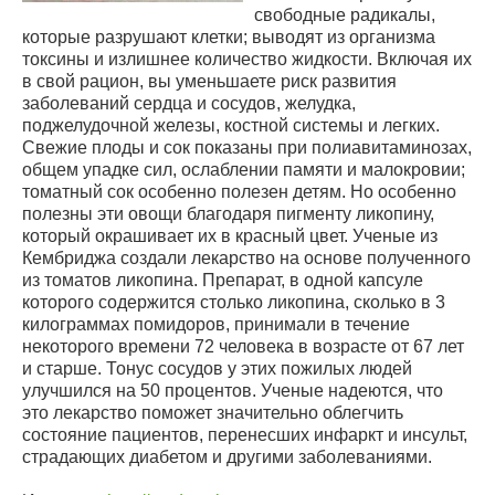
свободные радикалы,
которые разрушают клетки; выводят из организма
токсины и излишнее количество жидкости. Включая их
в свой рацион, вы уменьшаете риск развития
заболеваний сердца и сосудов, желудка,
поджелудочной железы, костной системы и легких.
Свежие плоды и сок показаны при полиавитаминозах,
общем упадке сил, ослаблении памяти и малокровии;
томатный сок особенно полезен детям. Но особенно
полезны эти овощи благодаря пигменту ликопину,
который окрашивает их в красный цвет. Ученые из
Кембриджа создали лекарство на основе полученного
из томатов ликопина. Препарат, в одной капсуле
которого содержится столько ликопина, сколько в 3
килограммах помидоров, принимали в течение
некоторого времени 72 человека в возрасте от 67 лет
и старше. Тонус сосудов у этих пожилых людей
улучшился на 50 процентов. Ученые надеются, что
это лекарство поможет значительно облегчить
состояние пациентов, перенесших инфаркт и инсульт,
страдающих диабетом и другими заболеваниями.