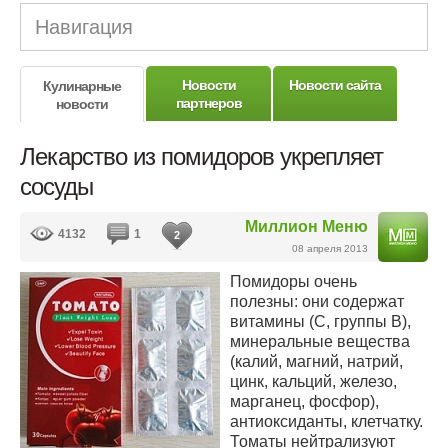
Навигация
Новости
Новости сайта
Кулинарные
партнеров
новости
Лекарство из помидоров укрепляет
сосуды
Миллион Меню
4132
1
2
08 апреля 2013
Помидоры очень
полезны: они содержат
витамины (С, группы В),
минеральные вещества
(калий, магний, натрий,
цинк, кальций, железо,
марганец, фосфор),
антиоксиданты, клетчатку.
Томаты нейтрализуют